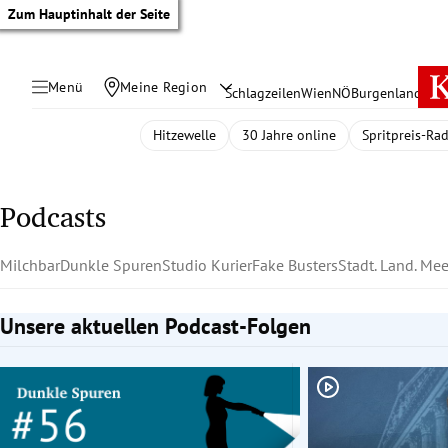
Zum Hauptinhalt der Seite
Menü
Meine Region
Schlagzeilen
Wien
NÖ
Burgenland
Öste
Hitzewelle
30 Jahre online
Spritpreis-Ra
Podcasts
Milchbar
Dunkle Spuren
Studio Kurier
Fake Busters
Stadt. Land. Mee
Unsere aktuellen Podcast-Folgen
Slide 1 von 2
tik Untermenü
rreich Untermenü