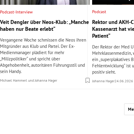
Podcast
Podcast-Interview
Rektor und AKH-Ch
Veit Dengler über Neos-Klub: „Manche
Kassenarzt hat vi
haben nur Beate erlebt“
Patient“
Vergangene Woche schmissen die Neos ihren
Mitgründer aus Klub und Partei. Der Ex-
Der Rektor der Med U
Medienmanager plädiert für mehr
Mehrklassenmedizin,
„Milizpolitiker“ und spricht über
ein „superplakatives B
Abgehobenheit, autoritären Führungsstil und
Fehlentwicklung“ ist 
sein Handy.
positiv sieht.
Michael Hammerl
und
Johanna Hager
Johanna Hager
24.06.2026
Me