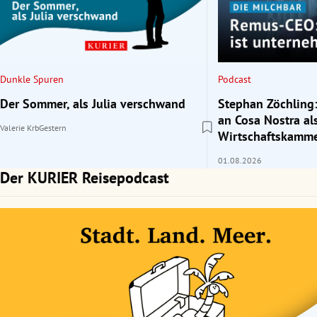
rt Untermenü
schaft Untermenü
Dunkle Spuren
Podcast
s Untermenü
Der Sommer, als Julia verschwand
Stephan Zöchling:
an Cosa Nostra al
Valerie Krb
Gestern
zeit Untermenü
Wirtschaftskamme
01.08.2026
undheit Untermenü
Der KURIER Reisepodcast
tur Untermenü
nung Untermenü
lität Untermenü