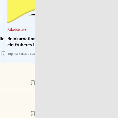
Fakebusters
die
Reinkarnation: Erinnern sich Kinder an
ein früheres Leben?
Birgit Seiser
18.06.2026