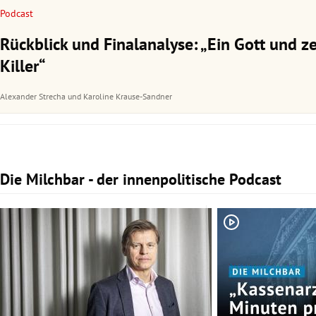
Podcast
Rückblick und Finalanalyse: „Ein Gott und z
Killer“
Alexander Strecha
und
Karoline Krause-Sandner
Die Milchbar - der innenpolitische Podcast
Slide 1 von 3