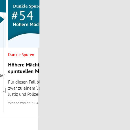
Dunkle Spuren
Dunkle Spuren
Höhere Mächte: Im Bann des
Der Dämon von 
spirituellen Missbrauchs
Werner Knies
der
Für diesen Fall blicken wir nach Kärnten und
Eine Familie wird 
zwar zu einem "Jahrhundertprozess", wie ihn
Yvonne Widler
20.02.
Justiz und Polizei nennen.
Yvonne Widler
03.04.2026