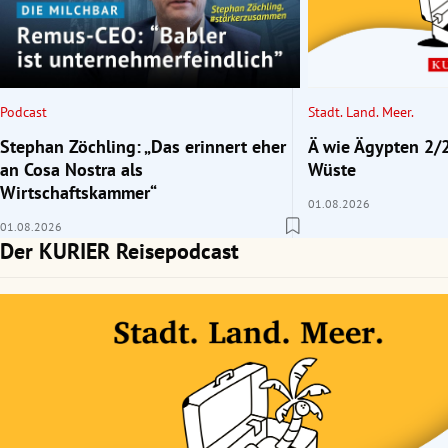
rt Untermenü
schaft Untermenü
Podcast
Stadt. Land. Meer.
s Untermenü
Stephan Zöchling: „Das erinnert eher
Ä wie Ägypten 2/2
an Cosa Nostra als
Wüste
zeit Untermenü
Wirtschaftskammer“
01.08.2026
01.08.2026
undheit Untermenü
Der KURIER Reisepodcast
tur Untermenü
nung Untermenü
lität Untermenü