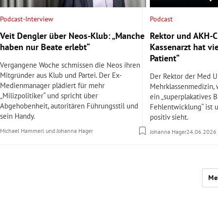
Podcast
Podcast-Interview
Rektor und AKH-Ch
Veit Dengler über Neos-Klub: „Manche
Kassenarzt hat vi
haben nur Beate erlebt“
Patient“
Vergangene Woche schmissen die Neos ihren
Mitgründer aus Klub und Partei. Der Ex-
Der Rektor der Med U
Medienmanager plädiert für mehr
Mehrklassenmedizin,
„Milizpolitiker“ und spricht über
ein „superplakatives B
Abgehobenheit, autoritären Führungsstil und
Fehlentwicklung“ ist 
sein Handy.
positiv sieht.
Michael Hammerl
und
Johanna Hager
Johanna Hager
24.06.2026
Me