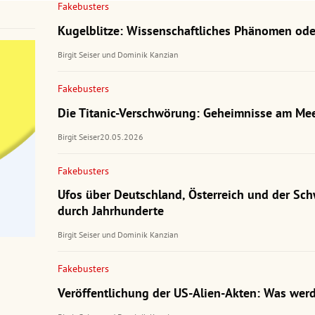
Fakebusters
Kugelblitze: Wissenschaftliches Phänomen ode
Birgit Seiser
und
Dominik Kanzian
Fakebusters
Die Titanic-Verschwörung: Geheimnisse am Me
Birgit Seiser
20.05.2026
Fakebusters
Ufos über Deutschland, Österreich und der Sch
durch Jahrhunderte
Birgit Seiser
und
Dominik Kanzian
Fakebusters
Veröffentlichung der US-Alien-Akten: Was werd