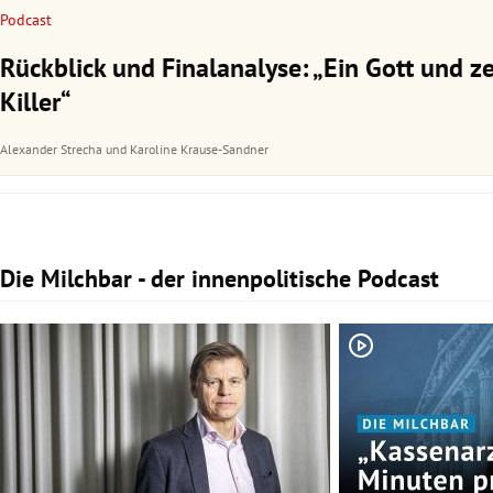
Podcast
Rückblick und Finalanalyse: „Ein Gott und z
Killer“
Alexander Strecha
und
Karoline Krause-Sandner
Die Milchbar - der innenpolitische Podcast
Slide 1 von 3