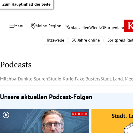
Zum Hauptinhalt der Seite
Menü
Meine Region
Schlagzeilen
Wien
NÖ
Burgenland
Öste
Hitzewelle
30 Jahre online
Spritpreis-Ra
Podcasts
Milchbar
Dunkle Spuren
Studio Kurier
Fake Busters
Stadt. Land. Mee
Unsere aktuellen Podcast-Folgen
Slide 1 von 2
tik Untermenü
rreich Untermenü