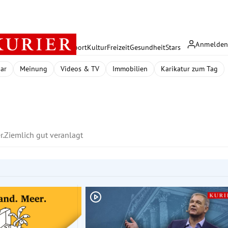
Anmelde
rreich
Politik
Wirtschaft
Sport
Kultur
Freizeit
Gesundheit
Stars
dar
Meinung
Videos & TV
Immobilien
Karikatur zum Tag
r.
Ziemlich gut veranlagt