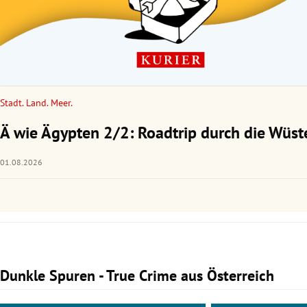
Stadt. Land. Meer.
Ä wie Ägypten 2/2: Roadtrip durch die Wüst
01.08.2026
Dunkle Spuren - True Crime aus Österreich
Slide 1 von 3