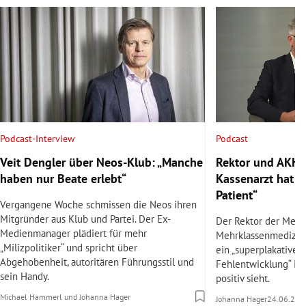
Podcast
Podcast-Interview
Rektor und AKH-C
Veit Dengler über Neos-Klub: „Manche
Kassenarzt hat v
haben nur Beate erlebt“
Patient“
Vergangene Woche schmissen die Neos ihren
Mitgründer aus Klub und Partei. Der Ex-
Der Rektor der Med 
Medienmanager plädiert für mehr
Mehrklassenmedizin
„Milizpolitiker“ und spricht über
ein „superplakatives 
Abgehobenheit, autoritären Führungsstil und
Fehlentwicklung“ ist
sein Handy.
positiv sieht.
Michael Hammerl
und
Johanna Hager
Johanna Hager
24.06.202