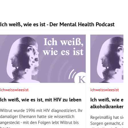
Ich weiß, wie es ist - Der Mental Health Podcast
Slide 1 von 9
ichweisswieesist
ichweisswieesist
Ich weiß, wie es ist, mit HIV zu leben
Ich weiß, wie es i
alkoholkranken 
Wiltrut wurde 1996 mit HIV diagnostiziert. Ihr
damaliger Ehemann hatte sie wissentlich
Regelmäßig hat sich 
angesteckt - mit den Folgen lebt Wiltrut bis
Sorgen gemacht, den