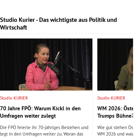
Studio Kurier - Das wichtigste aus Politik und
Slide 1 von 9
Wirtschaft
Studio KURIER
Studio KURIER
70 Jahre FPÖ: Warum Kickl in den
WM 2026: Österr
Umfragen weiter zulegt
Trumps Bühne?
Die FPÖ feierte ihr 70-jähriges Bestehen und
Wie gut stehen Öste
legt in den Umfragen weiter zu. Woran das
WM 2026 und was si