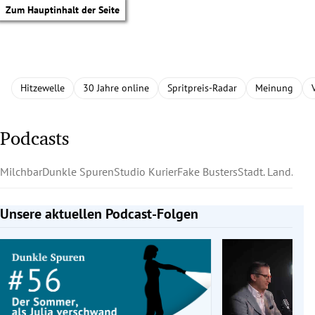
Zum Hauptinhalt der Seite
Hitzewelle
30 Jahre online
Spritpreis-Radar
Meinung
Podcasts
Milchbar
Dunkle Spuren
Studio Kurier
Fake Busters
Stadt. Land. Mee
Unsere aktuellen Podcast-Folgen
Slide 1 von 4
tik Untermenü