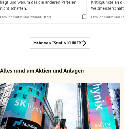
liegt und warum das die anderen Parteien
Kritikpunkte an dies
nicht schaffen.
Weltmeisterschaft?
Caroline Bartos
und
Johanna Hager
Caroline Bartos
und
Karol
Mehr von "Studio KURIER"
Alles rund um Aktien und Anlagen