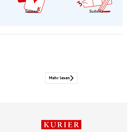
Solitaer
Sudoku
Mehr lesen