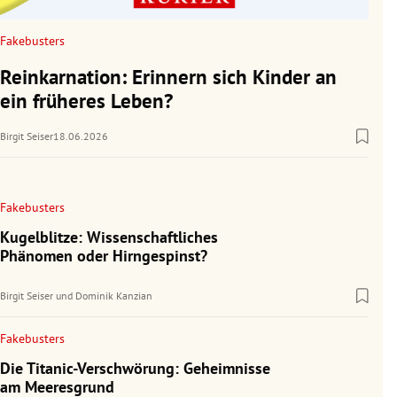
Fakebusters
Reinkarnation: Erinnern sich Kinder an
ein früheres Leben?
Birgit Seiser
18.06.2026
Fakebusters
Kugelblitze: Wissenschaftliches
Phänomen oder Hirngespinst?
Birgit Seiser
und
Dominik Kanzian
Fakebusters
Die Titanic-Verschwörung: Geheimnisse
am Meeresgrund