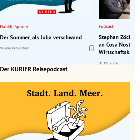
rreich Untermenü
rt Untermenü
Podcast
Dunkle Spuren
schaft Untermenü
Stephan Zöchling
Der Sommer, als Julia verschwand
an Cosa Nostra a
Valerie Krb
Gestern
s Untermenü
Wirtschaftskamm
01.08.2026
zeit Untermenü
Der KURIER Reisepodcast
undheit Untermenü
tur Untermenü
nung Untermenü
lität Untermenü