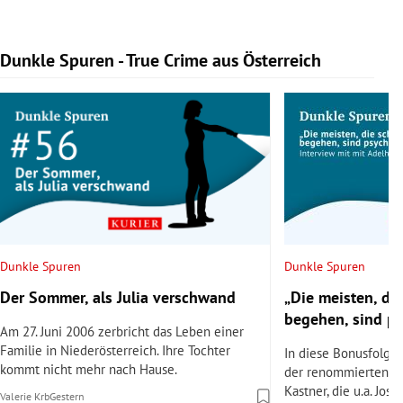
Dunkle Spuren - True Crime aus Österreich
Slide 1 von 9
Dunkle Spuren
Dunkle Spuren
Der Sommer, als Julia verschwand
„Die meisten, di
begehen, sind p
Am 27. Juni 2006 zerbricht das Leben einer
Familie in Niederösterreich. Ihre Tochter
In diese Bonusfolge 
kommt nicht mehr nach Hause.
der renommierten Ps
Kastner, die u.a. Jose
Valerie Krb
Gestern