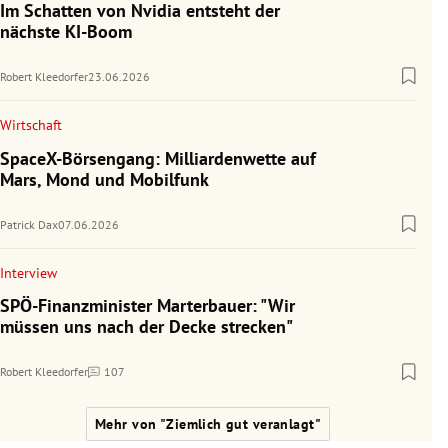
Im Schatten von Nvidia entsteht der
nächste KI-Boom
Robert Kleedorfer
23.06.2026
Wirtschaft
SpaceX-Börsengang: Milliardenwette auf
Mars, Mond und Mobilfunk
Patrick Dax
07.06.2026
Interview
SPÖ-Finanzminister Marterbauer: "Wir
müssen uns nach der Decke strecken"
Robert Kleedorfer
107
Kommentare
Mehr von "Ziemlich gut veranlagt"