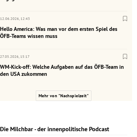
12.06.2026,
12:43
Hello America: Was man vor dem ersten Spiel des
ÖFB-Teams wissen muss
27.05.2026,
15:17
WM-Kick-off: Welche Aufgaben auf das ÖFB-Team in
den USA zukommen
Mehr von "Nachspielzeit"
Die Milchbar - der innenpolitische Podcast
Slide 1 von 9