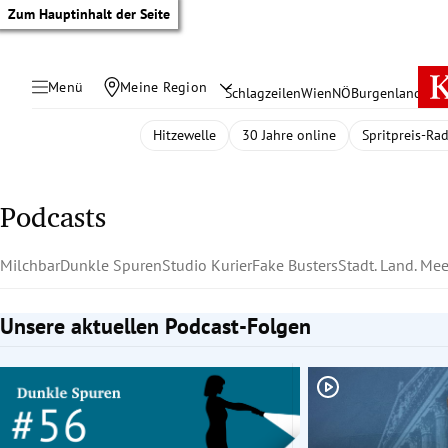
Zum Hauptinhalt der Seite
Menü
Meine Region
Schlagzeilen
Wien
NÖ
Burgenland
Öste
Hitzewelle
30 Jahre online
Spritpreis-Ra
Podcasts
Milchbar
Dunkle Spuren
Studio Kurier
Fake Busters
Stadt. Land. Mee
Unsere aktuellen Podcast-Folgen
Slide 1 von 2
tik Untermenü
rreich Untermenü