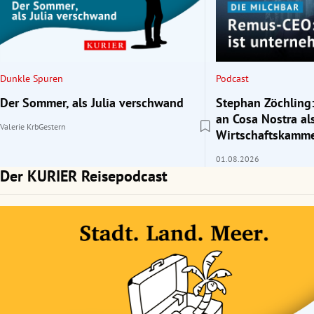
rt Untermenü
schaft Untermenü
Dunkle Spuren
Podcast
s Untermenü
Der Sommer, als Julia verschwand
Stephan Zöchling:
an Cosa Nostra al
Valerie Krb
Gestern
zeit Untermenü
Wirtschaftskamme
01.08.2026
undheit Untermenü
Der KURIER Reisepodcast
tur Untermenü
nung Untermenü
lität Untermenü