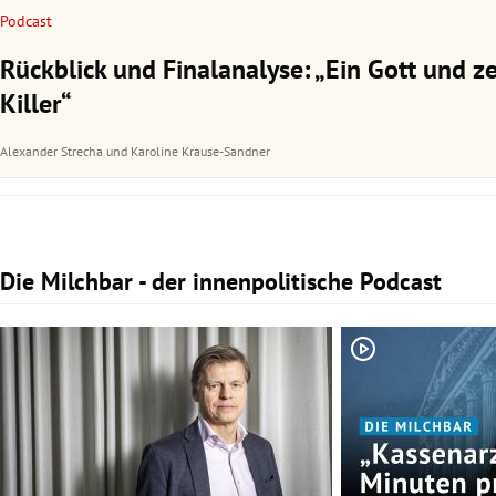
Podcast
Rückblick und Finalanalyse: „Ein Gott und z
Killer“
Alexander Strecha
und
Karoline Krause-Sandner
Die Milchbar - der innenpolitische Podcast
Slide 1 von 3