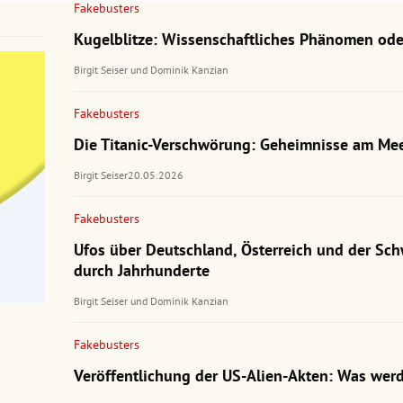
Fakebusters
Kugelblitze: Wissenschaftliches Phänomen ode
Birgit Seiser
und
Dominik Kanzian
Fakebusters
Die Titanic-Verschwörung: Geheimnisse am Me
Birgit Seiser
20.05.2026
Fakebusters
Ufos über Deutschland, Österreich und der Sch
durch Jahrhunderte
Birgit Seiser
und
Dominik Kanzian
Fakebusters
Veröffentlichung der US-Alien-Akten: Was werd