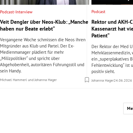
Podcast
Podcast-Interview
Rektor und AKH-Ch
Veit Dengler über Neos-Klub: „Manche
Kassenarzt hat vi
haben nur Beate erlebt“
Patient“
Vergangene Woche schmissen die Neos ihren
Mitgründer aus Klub und Partei. Der Ex-
Der Rektor der Med U
Medienmanager plädiert für mehr
Mehrklassenmedizin,
„Milizpolitiker“ und spricht über
ein „superplakatives B
Abgehobenheit, autoritären Führungsstil und
Fehlentwicklung“ ist 
sein Handy.
positiv sieht.
Michael Hammerl
und
Johanna Hager
Johanna Hager
24.06.2026
Me