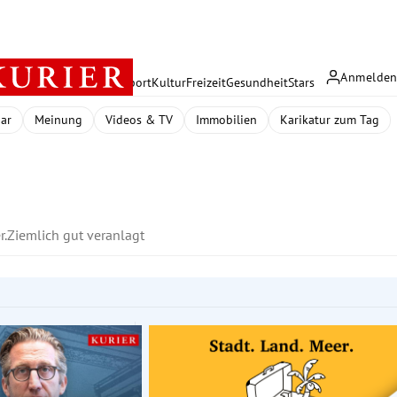
Anmelde
rreich
Politik
Wirtschaft
Sport
Kultur
Freizeit
Gesundheit
Stars
dar
Meinung
Videos & TV
Immobilien
Karikatur zum Tag
r.
Ziemlich gut veranlagt