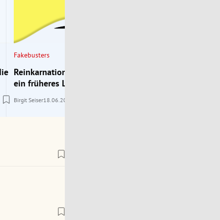
Fakebusters
die
Reinkarnation: Erinnern sich Kinder an
ein früheres Leben?
Birgit Seiser
18.06.2026