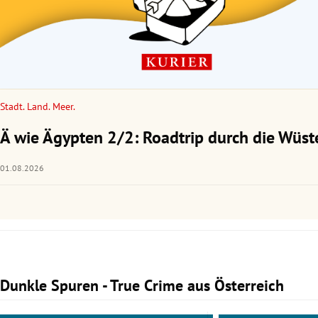
Stadt. Land. Meer.
Ä wie Ägypten 2/2: Roadtrip durch die Wüst
01.08.2026
Dunkle Spuren - True Crime aus Österreich
Slide 1 von 3