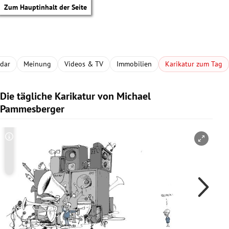
Zum Hauptinhalt der Seite
adar
Meinung
Videos & TV
Immobilien
Karikatur zum Tag
Die tägliche Karikatur von Michael
Pammesberger
Copyright-Hinweis öffnen/schließen
Co
tik Untermenü