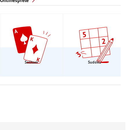
Onlinespiele
Solitaer
Sudoku