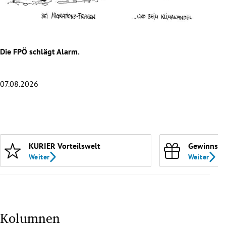
rreich Untermenü
rt Untermenü
Die FPÖ schlägt Alarm.
Hitz
schaft Untermenü
s Untermenü
07.08.2026
06.0
zeit Untermenü
Slide 1 von 20
undheit Untermenü
KURIER Vorteilswelt
Gewinnspi
tur Untermenü
Weiter
Weiter
nung Untermenü
lität Untermenü
Kolumnen