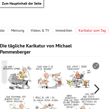
Zum Hauptinhalt der Seite
adar
Meinung
Videos & TV
Immobilien
Karikatur zum Tag
Die tägliche Karikatur von Michael
Pammesberger
Copyright-Hinweis öffnen/schließen
Co
tik Untermenü