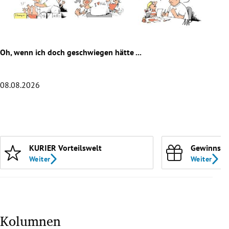
rreich Untermenü
rt Untermenü
Oh, wenn ich doch geschwiegen hätte ...
Die 
schaft Untermenü
s Untermenü
08.08.2026
07.0
zeit Untermenü
Slide 1 von 20
undheit Untermenü
KURIER Vorteilswelt
Gewinnspi
tur Untermenü
Weiter
Weiter
nung Untermenü
lität Untermenü
Kolumnen