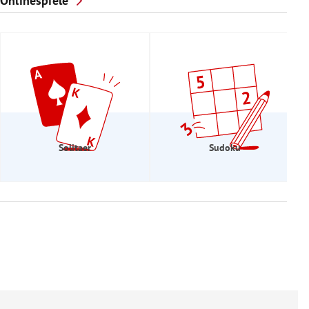
Onlinespiele
Solitaer
Sudoku