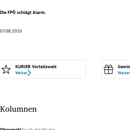
Die FPÖ schlägt Alarm.
07.08.2026
Slide 1 von 20
KURIER Vorteilswelt
Gewin
Weiter
Weiter
Kolumnen
Ohrwaschl
Durch die Woche