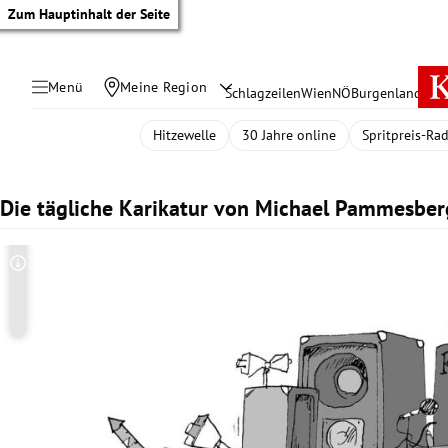
Zum Hauptinhalt der Seite
Menü
Meine Region
Schlagzeilen
Wien
NÖ
Burgenland
Öste
Hitzewelle
30 Jahre online
Spritpreis-Ra
Die tägliche Karikatur von Michael Pammesber
Copyright-Hinweis öffnen/schließen
tik Untermenü
rreich Untermenü