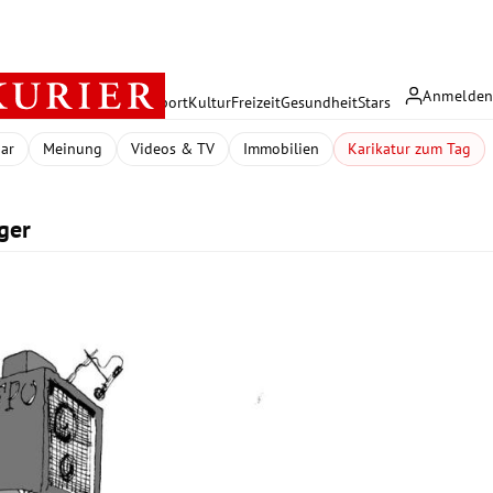
Anmelde
rreich
Politik
Wirtschaft
Sport
Kultur
Freizeit
Gesundheit
Stars
dar
Meinung
Videos & TV
Immobilien
Karikatur zum Tag
ger