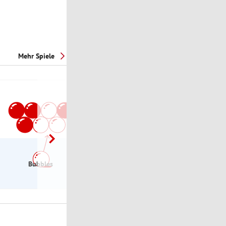
Mehr Spiele
Bubbles
eXchange