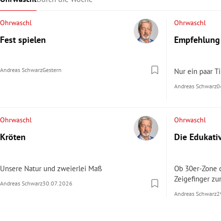
Ohrwaschl
Ohrwaschl
Fest spielen
Empfehlung
Andreas Schwarz
Gestern
Nur ein paar T
Andreas Schwarz
0
Ohrwaschl
Ohrwaschl
Kröten
Die Edukati
Unsere Natur und zweierlei Maß
Ob 30er-Zone 
Zeigefinger zu
Andreas Schwarz
30.07.2026
Andreas Schwarz
2