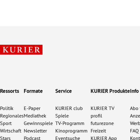
Ressorts
Formate
Service
KURIER Produkte
Info
Politik
E-Paper
KURIER club
KURIER TV
Abo 
Regionales
Mediathek
Spiele
profil
Anze
Sport
Gewinnspiele
TV-Programm
futurezone
Werb
Wirtschaft
Newsletter
Kinoprogramm
Freizeit
FAQ
Stars
Podcast
Eventsuche
KURIER App
Kont