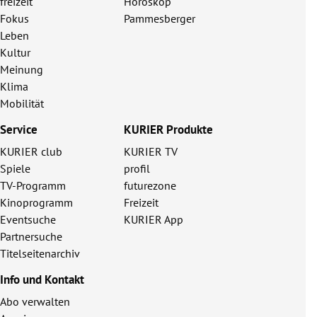
freizeit
Horoskop
Fokus
Pammesberger
Leben
Kultur
Meinung
Klima
Mobilität
Service
KURIER Produkte
KURIER club
KURIER TV
Spiele
profil
TV-Programm
futurezone
Kinoprogramm
Freizeit
Eventsuche
KURIER App
Partnersuche
Titelseitenarchiv
Info und Kontakt
Abo verwalten