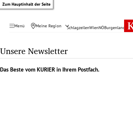
Zum Hauptinhalt der Seite
Menü
Meine Region
Schlagzeilen
Wien
NÖ
Burgenland
Öste
Unsere Newsletter
Das Beste vom KURIER in Ihrem Postfach.
tik Untermenü
rreich Untermenü