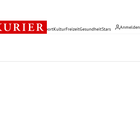
Anmelde
rreich
Politik
Wirtschaft
Sport
Kultur
Freizeit
Gesundheit
Stars