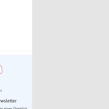
gs
wsletter
en einen Überblick