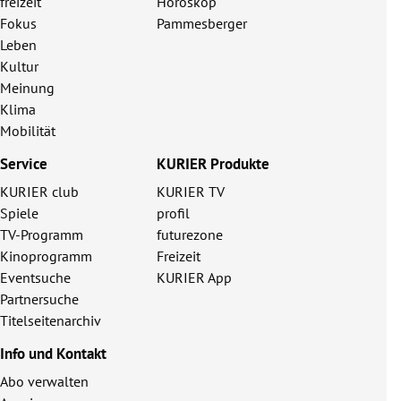
freizeit
Horoskop
Fokus
Pammesberger
Leben
Kultur
Meinung
Klima
Mobilität
Service
KURIER Produkte
KURIER club
KURIER TV
Spiele
profil
TV-Programm
futurezone
Kinoprogramm
Freizeit
Eventsuche
KURIER App
Partnersuche
Titelseitenarchiv
Info und Kontakt
Abo verwalten