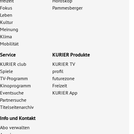
freizeit
Horoskop
Fokus
Pammesberger
Leben
Kultur
Meinung
Klima
Mobilität
Service
KURIER Produkte
KURIER club
KURIER TV
Spiele
profil
TV-Programm
futurezone
Kinoprogramm
Freizeit
Eventsuche
KURIER App
Partnersuche
Titelseitenarchiv
Info und Kontakt
Abo verwalten