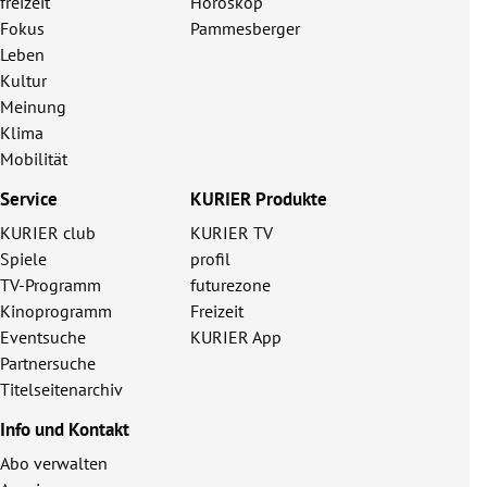
freizeit
Horoskop
Fokus
Pammesberger
Leben
Kultur
Meinung
Klima
Mobilität
Service
KURIER Produkte
KURIER club
KURIER TV
Spiele
profil
TV-Programm
futurezone
Kinoprogramm
Freizeit
Eventsuche
KURIER App
Partnersuche
Titelseitenarchiv
Info und Kontakt
Abo verwalten