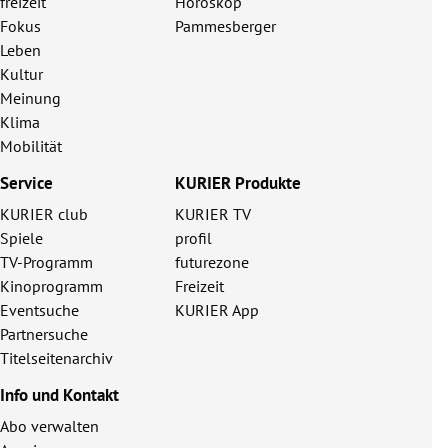
freizeit
Horoskop
Fokus
Pammesberger
Leben
Kultur
Meinung
Klima
Mobilität
Service
KURIER Produkte
KURIER club
KURIER TV
Spiele
profil
TV-Programm
futurezone
Kinoprogramm
Freizeit
Eventsuche
KURIER App
Partnersuche
Titelseitenarchiv
Info und Kontakt
Abo verwalten