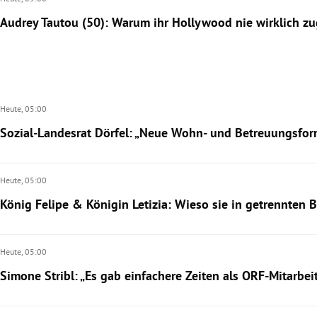
Audrey Tautou (50): Warum ihr Hollywood nie wirklich zu
Heute,
05:00
Sozial-Landesrat Dörfel: „Neue Wohn- und Betreuungsform
Heute,
05:00
König Felipe & Königin Letizia: Wieso sie in getrennten B
Heute,
05:00
Simone Stribl: „Es gab einfachere Zeiten als ORF-Mitarbei