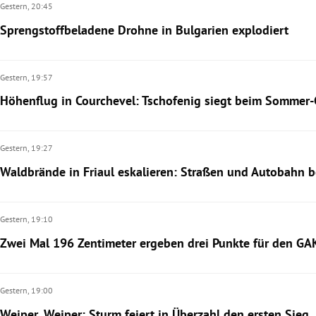
Gestern,
20:45
Sprengstoffbeladene Drohne in Bulgarien explodiert
Gestern,
19:57
Höhenflug in Courchevel: Tschofenig siegt beim Sommer-
Gestern,
19:27
Waldbrände in Friaul eskalieren: Straßen und Autobahn b
Gestern,
19:10
Zwei Mal 196 Zentimeter ergeben drei Punkte für den GA
Gestern,
19:00
Weiper, Weiper: Sturm feiert in Überzahl den ersten Sieg