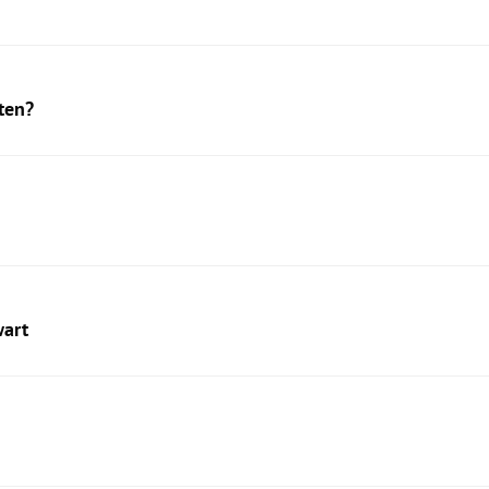
ten?
wart