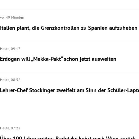
rt Untermenü
vor 49 Minuten
Italien plant, die Grenzkontrollen zu Spanien aufzuheben
schaft Untermenü
s Untermenü
Heute,
09:17
zeit Untermenü
Erdogan will „Mekka-Pakt“ schon jetzt ausweiten
undheit Untermenü
Heute,
08:52
tur Untermenü
Lehrer-Chef Stockinger zweifelt am Sinn der Schüler-Lapt
nung Untermenü
lität Untermenü
Heute,
07:22
Über 100 Jahre später: Radetzky kehrt nach Wien zurück