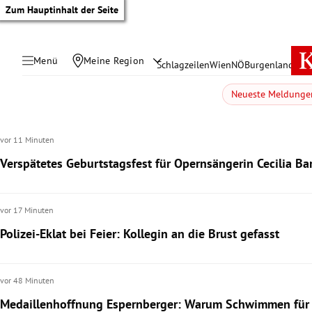
Zum Hauptinhalt der Seite
Menü
Meine Region
Schlagzeilen
Wien
NÖ
Burgenland
Öste
Neueste Meldunge
vor 11 Minuten
Verspätetes Geburtstagsfest für Opernsängerin Cecilia Bar
vor 17 Minuten
Polizei-Eklat bei Feier: Kollegin an die Brust gefasst
tik Untermenü
vor 48 Minuten
Medaillenhoffnung Espernberger: Warum Schwimmen für 
rreich Untermenü