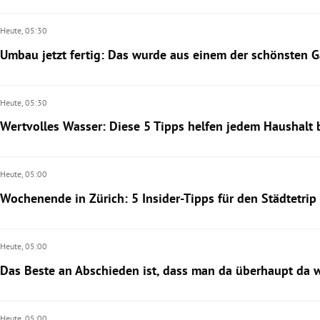
Heute,
05:30
Umbau jetzt fertig: Das wurde aus einem der schönsten 
Heute,
05:30
Wertvolles Wasser: Diese 5 Tipps helfen jedem Haushalt
Heute,
05:00
Wochenende in Zürich: 5 Insider-Tipps für den Städtetrip
Heute,
05:00
Das Beste an Abschieden ist, dass man da überhaupt da 
Heute,
05:00