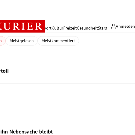
Anmelde
rreich
Politik
Wirtschaft
Sport
Kultur
Freizeit
Gesundheit
Stars
n
Meistgelesen
Meistkommentiert
toli
ihn Nebensache bleibt