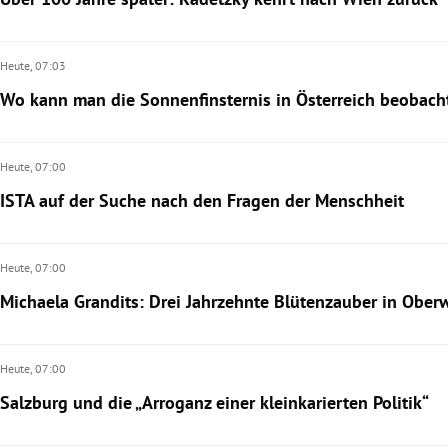
Heute,
07:03
Wo kann man die Sonnenfinsternis in Österreich beobach
Heute,
07:00
ISTA auf der Suche nach den Fragen der Menschheit
Heute,
07:00
Michaela Grandits: Drei Jahrzehnte Blütenzauber in Ober
Heute,
07:00
Salzburg und die „Arroganz einer kleinkarierten Politik“