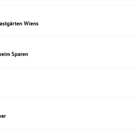
Gastgärten Wiens
 beim Sparen
war