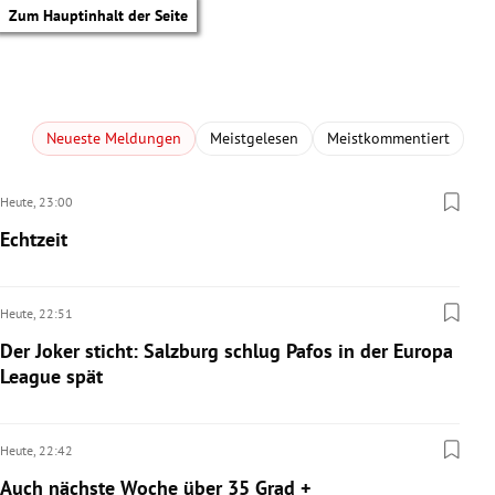
Zum Hauptinhalt der Seite
Neueste Meldungen
Meistgelesen
Meistkommentiert
Heute,
23:00
Echtzeit
Heute,
22:51
Der Joker sticht: Salzburg schlug Pafos in der Europa
League spät
Heute,
22:42
tik Untermenü
Auch nächste Woche über 35 Grad +