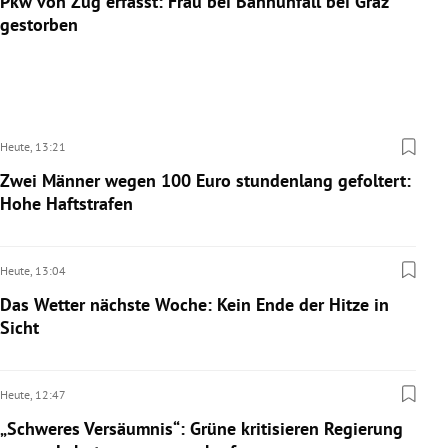
Pkw von Zug erfasst: Frau bei Bahnunfall bei Graz
gestorben
Heute,
13:21
Zwei Männer wegen 100 Euro stundenlang gefoltert:
Hohe Haftstrafen
Heute,
13:04
Das Wetter nächste Woche: Kein Ende der Hitze in
Sicht
Heute,
12:47
„Schweres Versäumnis“: Grüne kritisieren Regierung