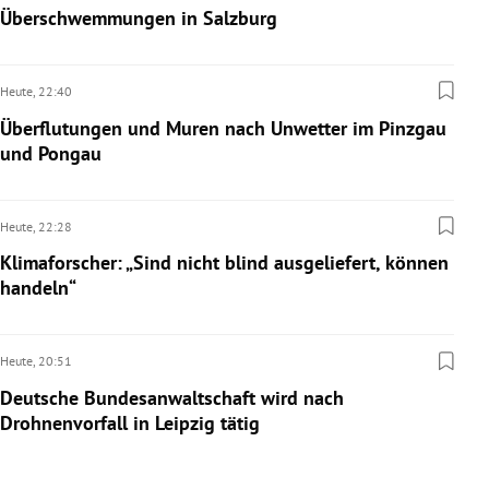
Überschwemmungen in Salzburg
rreich Untermenü
rt Untermenü
Heute,
22:40
Überflutungen und Muren nach Unwetter im Pinzgau
schaft Untermenü
und Pongau
s Untermenü
Heute,
22:28
zeit Untermenü
Klimaforscher: „Sind nicht blind ausgeliefert, können
undheit Untermenü
handeln“
tur Untermenü
Heute,
20:51
nung Untermenü
Deutsche Bundesanwaltschaft wird nach
Drohnenvorfall in Leipzig tätig
lität Untermenü