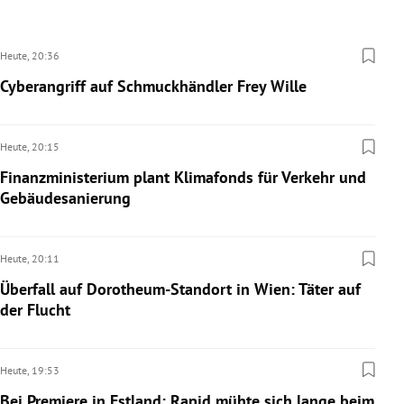
Heute,
20:36
Cyberangriff auf Schmuckhändler Frey Wille
Heute,
20:15
Finanzministerium plant Klimafonds für Verkehr und
Gebäudesanierung
Heute,
20:11
Überfall auf Dorotheum-Standort in Wien: Täter auf
der Flucht
Heute,
19:53
Bei Premiere in Estland: Rapid mühte sich lange beim