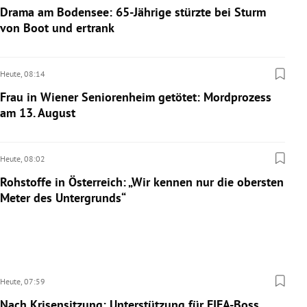
Drama am Bodensee: 65-Jährige stürzte bei Sturm
von Boot und ertrank
Heute,
08:14
Frau in Wiener Seniorenheim getötet: Mordprozess
am 13. August
Heute,
08:02
Rohstoffe in Österreich: „Wir kennen nur die obersten
Meter des Untergrunds“
Heute,
07:59
Nach Krisensitzung: Unterstützung für FIFA-Boss