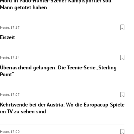
Mord in Pädo-Hunter-Szene? Kampfsportler soll
Mann getötet haben
Heute,
17:17
Eiszeit
Heute,
17:14
Überraschend gelungen: Die Teenie-Serie „Sterling
Point“
Heute,
17:07
Kehrtwende bei der Austria: Wo die Europacup-Spiele
im TV zu sehen sind
Heute,
17:00