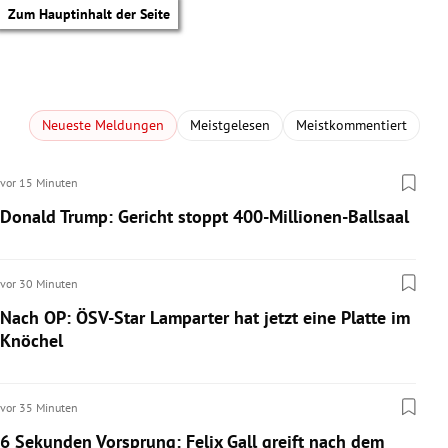
Zum Hauptinhalt der Seite
Neueste Meldungen
Meistgelesen
Meistkommentiert
vor 15 Minuten
Donald Trump: Gericht stoppt 400-Millionen-Ballsaal
vor 30 Minuten
Nach OP: ÖSV-Star Lamparter hat jetzt eine Platte im
Knöchel
vor 35 Minuten
tik Untermenü
6 Sekunden Vorsprung: Felix Gall greift nach dem