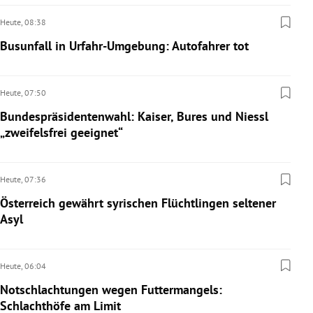
Heute,
08:38
Busunfall in Urfahr-Umgebung: Autofahrer tot
Heute,
07:50
Bundespräsidentenwahl: Kaiser, Bures und Niessl
„zweifelsfrei geeignet“
Heute,
07:36
Österreich gewährt syrischen Flüchtlingen seltener
Asyl
Heute,
06:04
Notschlachtungen wegen Futtermangels:
Schlachthöfe am Limit