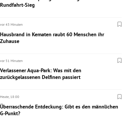
Rundfahrt-Sieg
rreich Untermenü
rt Untermenü
vor 43 Minuten
Hausbrand in Kematen raubt 60 Menschen ihr
schaft Untermenü
Zuhause
s Untermenü
vor 51 Minuten
zeit Untermenü
Verlassener Aqua-Park: Was mit den
undheit Untermenü
zurückgelassenen Delfinen passiert
tur Untermenü
Heute,
18:00
nung Untermenü
Überraschende Entdeckung: Gibt es den männlichen
G-Punkt?
lität Untermenü