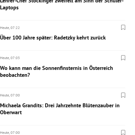
Lehrer-Chef Stockinger zweifelt am Sinn der Schüler-
Laptops
Heute,
07:22
Über 100 Jahre später: Radetzky kehrt zurück
Heute,
07:03
Wo kann man die Sonnenfinsternis in Österreich
beobachten?
Heute,
07:00
Michaela Grandits: Drei Jahrzehnte Blütenzauber in
Oberwart
Heute,
07:00