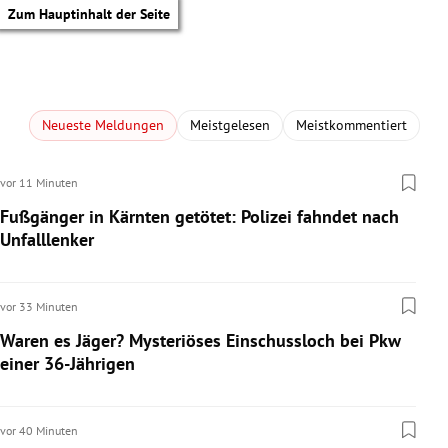
Zum Hauptinhalt der Seite
Neueste Meldungen
Meistgelesen
Meistkommentiert
vor 11 Minuten
Fußgänger in Kärnten getötet: Polizei fahndet nach
Unfalllenker
vor 33 Minuten
Waren es Jäger? Mysteriöses Einschussloch bei Pkw
einer 36-Jährigen
tik Untermenü
vor 40 Minuten