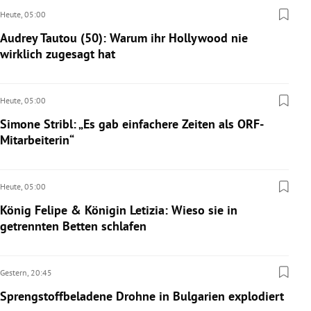
Heute,
05:00
Audrey Tautou (50): Warum ihr Hollywood nie
wirklich zugesagt hat
Heute,
05:00
Simone Stribl: „Es gab einfachere Zeiten als ORF-
Mitarbeiterin“
Heute,
05:00
König Felipe & Königin Letizia: Wieso sie in
getrennten Betten schlafen
Gestern,
20:45
Sprengstoffbeladene Drohne in Bulgarien explodiert