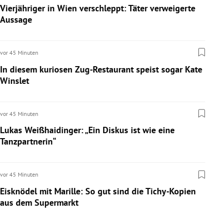
Vierjähriger in Wien verschleppt: Täter verweigerte
rreich Untermenü
Aussage
rt Untermenü
vor 45 Minuten
schaft Untermenü
In diesem kuriosen Zug-Restaurant speist sogar Kate
Winslet
s Untermenü
zeit Untermenü
vor 45 Minuten
undheit Untermenü
Lukas Weißhaidinger: „Ein Diskus ist wie eine
Tanzpartnerin“
tur Untermenü
vor 45 Minuten
nung Untermenü
Eisknödel mit Marille: So gut sind die Tichy-Kopien
lität Untermenü
aus dem Supermarkt