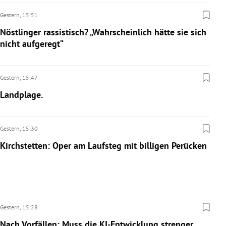
Gestern,
15:51
Nöstlinger rassistisch? „Wahrscheinlich hätte sie sich
nicht aufgeregt“
Gestern,
15:47
Landplage.
Gestern,
15:30
Kirchstetten: Oper am Laufsteg mit billigen Perücken
Gestern,
15:28
Nach Vorfällen: Muss die KI-Entwicklung strenger