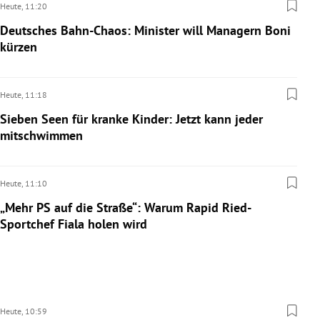
Heute,
11:20
Deutsches Bahn-Chaos: Minister will Managern Boni
kürzen
Heute,
11:18
Sieben Seen für kranke Kinder: Jetzt kann jeder
mitschwimmen
Heute,
11:10
„Mehr PS auf die Straße“: Warum Rapid Ried-
Sportchef Fiala holen wird
Heute,
10:59