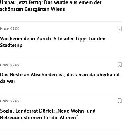
Umbau jetzt fertig: Das wurde aus einem der
schönsten Gastgärten Wiens
Heute,
05:00
Wochenende in Zürich: 5 Insider-Tipps für den
Städtetrip
Heute,
05:00
Das Beste an Abschieden ist, dass man da überhaupt
da war
Heute,
05:00
Sozial-Landesrat Dörfel: „Neue Wohn- und
Betreuungsformen für die Älteren“