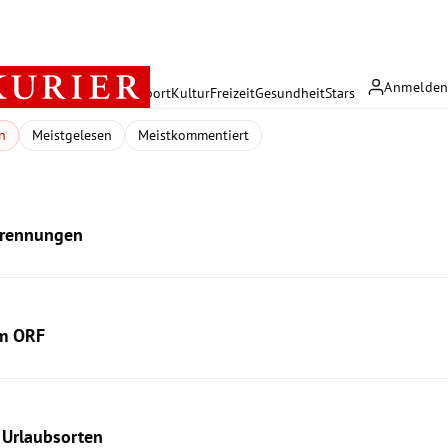
Anmelde
rreich
Politik
Wirtschaft
Sport
Kultur
Freizeit
Gesundheit
Stars
n
Meistgelesen
Meistkommentiert
rbrennungen
im ORF
s Urlaubsorten