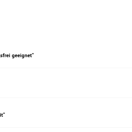
sfrei geeignet“
it“