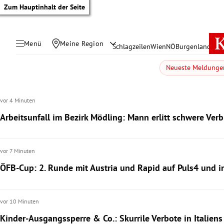
Zum Hauptinhalt der Seite
Menü
Meine Region
Schlagzeilen
Wien
NÖ
Burgenland
Öste
Neueste Meldunge
vor 4 Minuten
Arbeitsunfall im Bezirk Mödling: Mann erlitt schwere Ve
vor 7 Minuten
ÖFB-Cup: 2. Runde mit Austria und Rapid auf Puls4 und 
tik Untermenü
vor 10 Minuten
Kinder-Ausgangssperre & Co.: Skurrile Verbote in Italien
rreich Untermenü