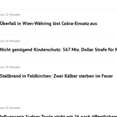
rt Untermenü
vor 22 Minuten
Überfall in Wien-Währing löst Cobra-Einsatz aus
schaft Untermenü
s Untermenü
vor 24 Minuten
zeit Untermenü
Nicht genügend Kinderschutz: 567 Mio. Dollar Strafe für 
undheit Untermenü
vor 29 Minuten
tur Untermenü
Stallbrand in Feldkirchen: Zwei Kälber sterben im Feuer
nung Untermenü
lität Untermenü
vor 33 Minuten
Influencerin Sydney Towle stirbt mit 26 nach öffentlich