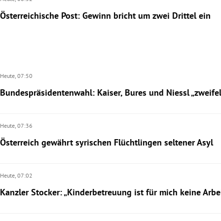
Österreichische Post: Gewinn bricht um zwei Drittel ein
Heute,
07:50
Bundespräsidentenwahl: Kaiser, Bures und Niessl „zweifel
Heute,
07:36
Österreich gewährt syrischen Flüchtlingen seltener Asyl
Heute,
07:02
Kanzler Stocker: „Kinderbetreuung ist für mich keine Arbe