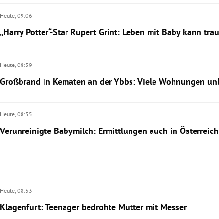
Heute,
09:06
„Harry Potter“-Star Rupert Grint: Leben mit Baby kann tra
Heute,
08:59
Großbrand in Kematen an der Ybbs: Viele Wohnungen un
Heute,
08:55
Verunreinigte Babymilch: Ermittlungen auch in Österreich
Heute,
08:53
Klagenfurt: Teenager bedrohte Mutter mit Messer