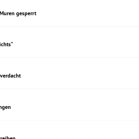
 Muren gesperrt
ichts“
rverdacht
ungen
treiben