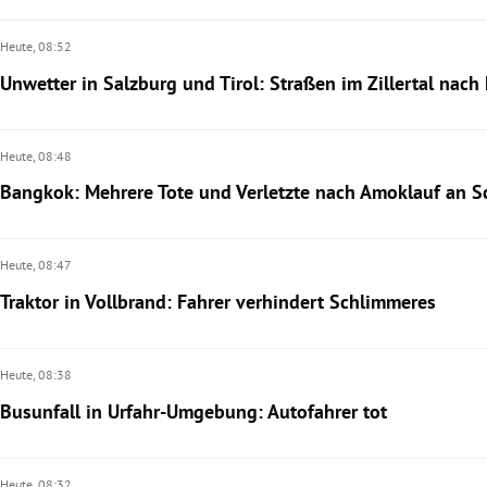
Heute,
08:52
Unwetter in Salzburg und Tirol: Straßen im Zillertal nach
Heute,
08:48
Bangkok: Mehrere Tote und Verletzte nach Amoklauf an S
Heute,
08:47
Traktor in Vollbrand: Fahrer verhindert Schlimmeres
Heute,
08:38
Busunfall in Urfahr-Umgebung: Autofahrer tot
Heute,
08:32