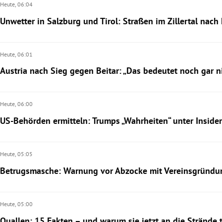
Heute,
06:04
Unwetter in Salzburg und Tirol: Straßen im Zillertal nach
Heute,
06:01
Austria nach Sieg gegen Beitar: „Das bedeutet noch gar n
Heute,
06:00
US-Behörden ermitteln: Trumps „Wahrheiten“ unter Inside
Heute,
05:05
Betrugsmasche: Warnung vor Abzocke mit Vereinsgründ
Heute,
05:00
Quallen: 15 Fakten – und warum sie jetzt an die Strände 