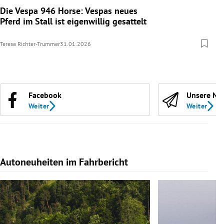
Die Vespa 946 Horse: Vespas neues
Pferd im Stall ist eigenwillig gesattelt
Teresa Richter-Trummer
31.01.2026
Facebook
Unsere Ne
Weiter
Weiter
Autoneuheiten im Fahrbericht
Slide 1 von 7