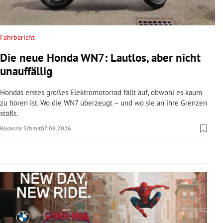
rreich Untermenü
rt Untermenü
Fahrbericht
Die neue Honda WN7: Lautlos, aber nicht
schaft Untermenü
unauffällig
s Untermenü
Hondas erstes großes Elektromotorrad fällt auf, obwohl es kaum
zu hören ist. Wo die WN7 überzeugt – und wo sie an ihre Grenzen
zeit Untermenü
stößt.
Roxanna Schmit
07.08.2026
undheit Untermenü
tur Untermenü
nung Untermenü
lität Untermenü