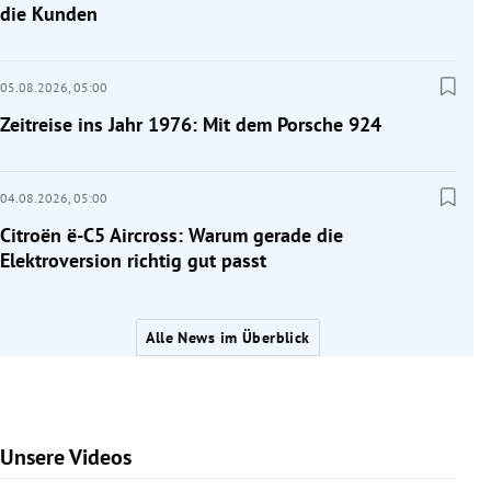
die Kunden
05.08.2026,
05:00
Zeitreise ins Jahr 1976: Mit dem Porsche 924
04.08.2026,
05:00
Citroën ë-C5 Aircross: Warum gerade die
Elektroversion richtig gut passt
Alle News im Überblick
Unsere Videos
Slide 1 von 7