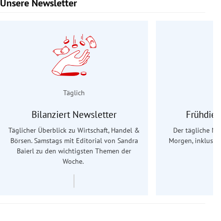
Unsere Newsletter
Slide 1 von 9
Täglich
Bilanziert Newsletter
Frühdien
Täglicher Überblick zu Wirtschaft, Handel &
Der tägliche Na
Börsen. Samstags mit Editorial von Sandra
Morgen, inklusive
Baierl
zu den wichtigsten Themen der
Ös
Woche.