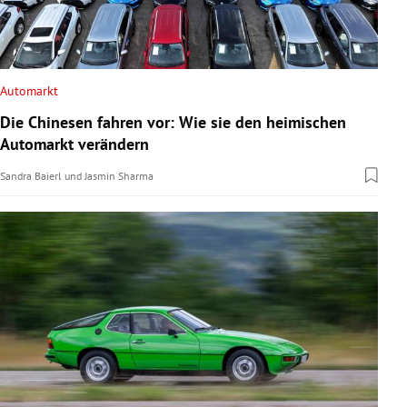
Automarkt
Die Chinesen fahren vor: Wie sie den heimischen
Automarkt verändern
Sandra Baierl
und
Jasmin Sharma