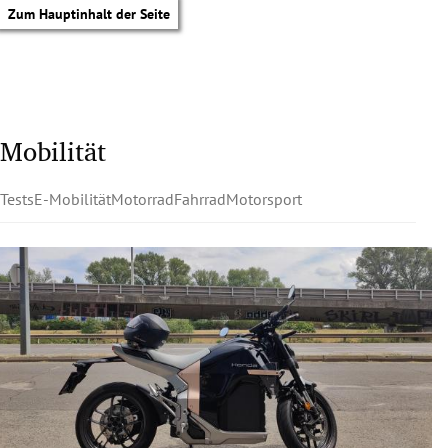
Zum Hauptinhalt der Seite
Mobilität
Tests
E-Mobilität
Motorrad
Fahrrad
Motorsport
tik Untermenü