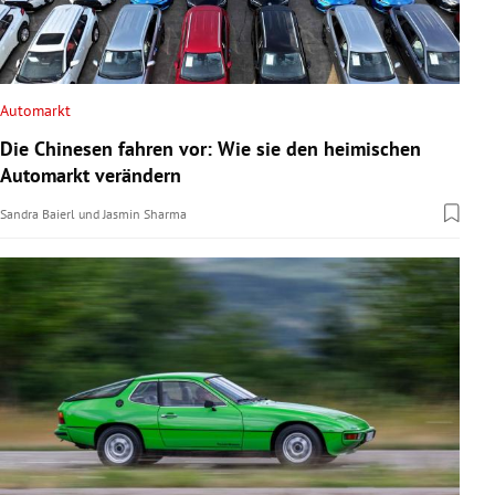
Automarkt
Die Chinesen fahren vor: Wie sie den heimischen
Automarkt verändern
Sandra Baierl
und
Jasmin Sharma