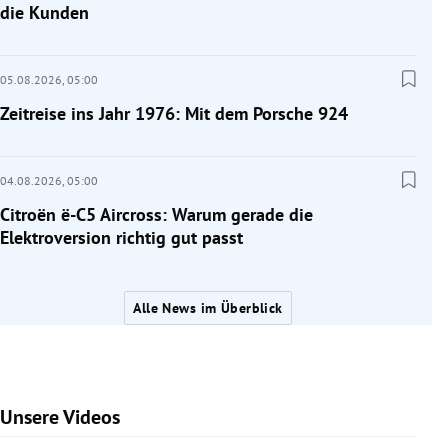
die Kunden
05.08.2026,
05:00
Zeitreise ins Jahr 1976: Mit dem Porsche 924
04.08.2026,
05:00
Citroën ë-C5 Aircross: Warum gerade die
Elektroversion richtig gut passt
Alle News im Überblick
Unsere Videos
Slide 1 von 7