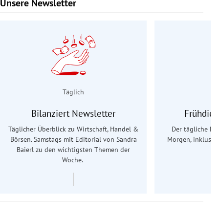
Unsere Newsletter
Slide 1 von 9
Täglich
Bilanziert Newsletter
Frühdien
Täglicher Überblick zu Wirtschaft, Handel &
Der tägliche Na
Börsen. Samstags mit Editorial von Sandra
Morgen, inklusive
Baierl
zu den wichtigsten Themen der
Ös
Woche.