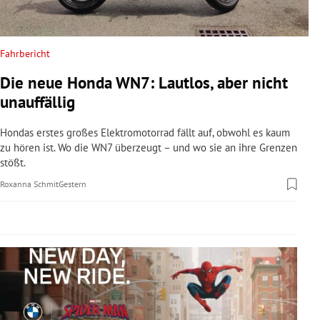
rreich Untermenü
rt Untermenü
Fahrbericht
Die neue Honda WN7: Lautlos, aber nicht
schaft Untermenü
unauffällig
s Untermenü
Hondas erstes großes Elektromotorrad fällt auf, obwohl es kaum
zu hören ist. Wo die WN7 überzeugt – und wo sie an ihre Grenzen
zeit Untermenü
stößt.
Roxanna Schmit
Gestern
undheit Untermenü
tur Untermenü
nung Untermenü
lität Untermenü