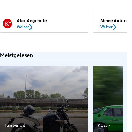
Abo-Angebote
Meine Autoren
Weiter
Weiter
Meistgelesen
Slide 1 von 7
Fahrbericht
Klassik