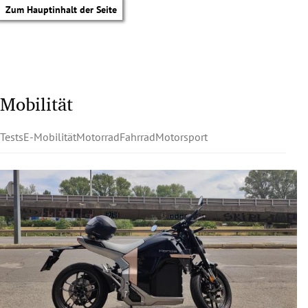
Zum Hauptinhalt der Seite
Mobilität
Tests
E-Mobilität
Motorrad
Fahrrad
Motorsport
tik Untermenü