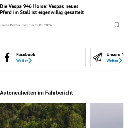
Die Vespa 946 Horse: Vespas neues
Pferd im Stall ist eigenwillig gesattelt
Teresa Richter-Trummer
31.01.2026
Facebook
Unsere Ne
Weiter
Weiter
Autoneuheiten im Fahrbericht
Slide 1 von 7