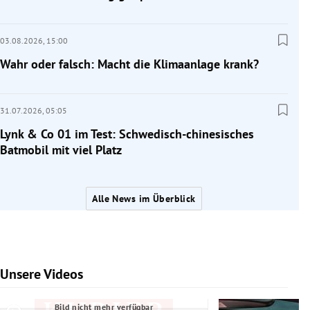
03.08.2026,
15:00
Wahr oder falsch: Macht die Klimaanlage krank?
31.07.2026,
05:05
Lynk & Co 01 im Test: Schwedisch-chinesisches
Batmobil mit viel Platz
Alle News im Überblick
Unsere Videos
Slide 1 von 7
Bild nicht mehr verfügbar