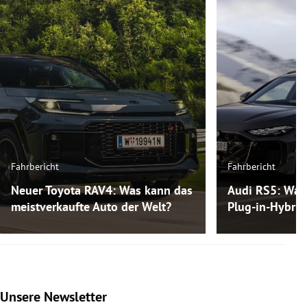
Fahrbericht
Fahrbericht
Neuer Toyota RAV4: Was kann das
Audi RS5: Was
meistverkaufte Auto der Welt?
Plug-in-Hybri
Unsere Newsletter
Slide 1 von 9