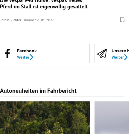
Die Vespa 946 Horse: Vespas neues
Pferd im Stall ist eigenwillig gesattelt
Teresa Richter-Trummer
31.01.2026
Facebook
Unsere Ne
Weiter
Weiter
Autoneuheiten im Fahrbericht
Slide 1 von 7