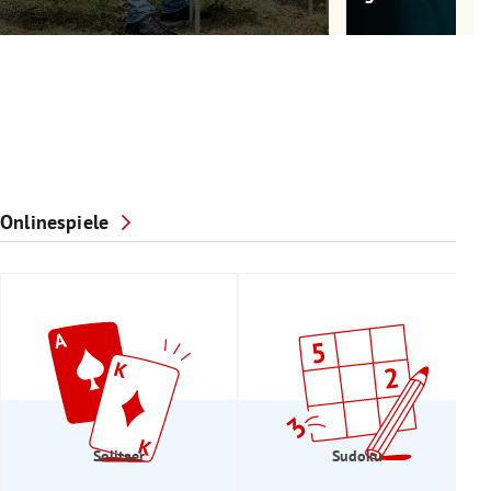
Onlinespiele
Solitaer
Sudoku