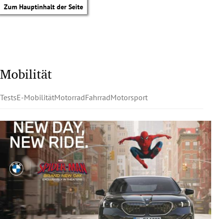
Zum Hauptinhalt der Seite
Mobilität
Tests
E-Mobilität
Motorrad
Fahrrad
Motorsport
tik Untermenü