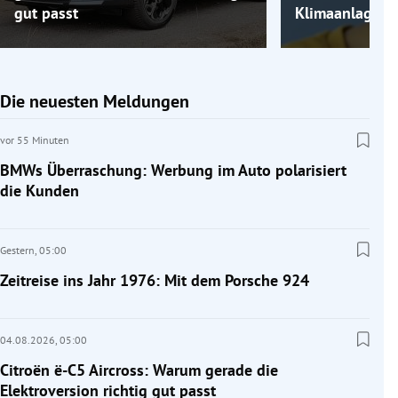
gut passt
Klimaanlage k
Die neuesten Meldungen
vor 55 Minuten
BMWs Überraschung: Werbung im Auto polarisiert
die Kunden
Gestern,
05:00
Zeitreise ins Jahr 1976: Mit dem Porsche 924
04.08.2026,
05:00
Citroën ë-C5 Aircross: Warum gerade die
Elektroversion richtig gut passt