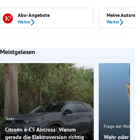
Abo-Angebote
Meine Autoren
Weiter
Weiter
Meistgelesen
Slide 1 von 7
Tests
Frage der Mobilitä
Citroën ë-C5 Aircross: Warum
gerade die Elektroversion richtig
Wahr oder fals