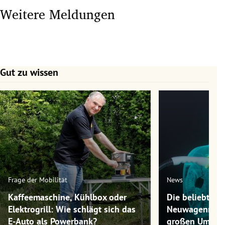
Weitere Meldungen
Gut zu wissen
Slide 1 von 7
Frage der Mobilität
News
Kaffeemaschine, Kühlbox oder
Die beliebtest
Elektrogrill: Wie schlägt sich das
Neuwagenmode
E-Auto als Powerbank?
großen Umwel