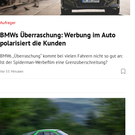
rreich Untermenü
rt Untermenü
Aufreger
BMWs Überraschung: Werbung im Auto
schaft Untermenü
polarisiert die Kunden
s Untermenü
BMWs „Überraschung“ kommt bei vielen Fahrern nicht so gut an:
Ist der Spiderman-Werbefilm eine Grenzüberschreitung?
zeit Untermenü
Vor 55 Minuten
undheit Untermenü
tur Untermenü
nung Untermenü
lität Untermenü