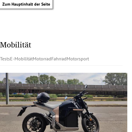
Zum Hauptinhalt der Seite
Mobilität
Tests
E-Mobilität
Motorrad
Fahrrad
Motorsport
tik Untermenü