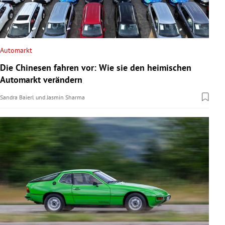
Automarkt
Die Chinesen fahren vor: Wie sie den heimischen
Automarkt verändern
Sandra Baierl
und
Jasmin Sharma