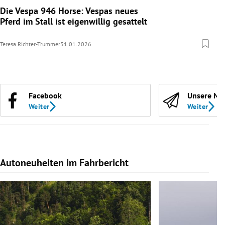
Die Vespa 946 Horse: Vespas neues
Pferd im Stall ist eigenwillig gesattelt
Teresa Richter-Trummer
31.01.2026
Facebook
Unsere Ne
Weiter
Weiter
Autoneuheiten im Fahrbericht
Slide 1 von 7