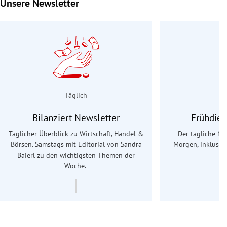
Unsere Newsletter
Slide 1 von 9
Täglich
Bilanziert Newsletter
Frühdien
Täglicher Überblick zu Wirtschaft, Handel &
Der tägliche Na
Börsen. Samstags mit Editorial von Sandra
Morgen, inklusive
Baierl
zu den wichtigsten Themen der
Ös
Woche.