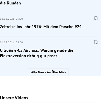
die Kunden
05.08.2026,
05:00
Zeitreise ins Jahr 1976: Mit dem Porsche 924
04.08.2026,
05:00
Citroën ë-C5 Aircross: Warum gerade die
Elektroversion richtig gut passt
Alle News im Überblick
Unsere Videos
Slide 1 von 7