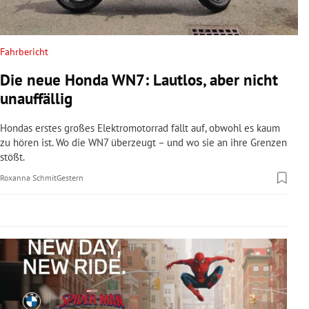
rreich Untermenü
rt Untermenü
Fahrbericht
Die neue Honda WN7: Lautlos, aber nicht
schaft Untermenü
unauffällig
s Untermenü
Hondas erstes großes Elektromotorrad fällt auf, obwohl es kaum
zu hören ist. Wo die WN7 überzeugt – und wo sie an ihre Grenzen
zeit Untermenü
stößt.
Roxanna Schmit
Gestern
undheit Untermenü
tur Untermenü
nung Untermenü
lität Untermenü