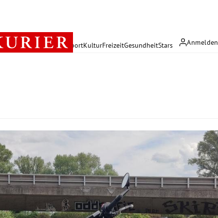
Anmelde
rreich
Politik
Wirtschaft
Sport
Kultur
Freizeit
Gesundheit
Stars