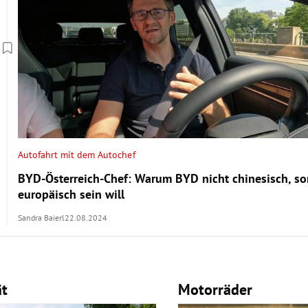
Autofahrt mit dem Autochef
BYD-Österreich-Chef: Warum BYD nicht chinesisch, s
europäisch sein will
Sandra Baierl
22.08.2024
ät
Motorräder