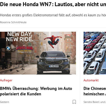
Die neue Honda WN7: Lautlos, aber nicht un
Hondas erstes großes Elektromotorrad fällt auf, obwohl es kaum zu hö
Roxanna Schmit
Heute
Aufreger
Automarkt
BMWs Überraschung: Werbung im Auto
Die Chinese
polarisiert die Kunden
heimischen 
Gestern
Sandra Baierl
und