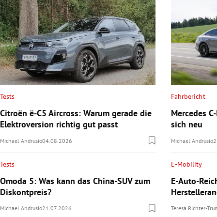
Tests
Fahrbericht
Citroën ë-C5 Aircross: Warum gerade die
Mercedes C-K
Elektroversion richtig gut passt
sich neu
Michael Andrusio
04.08.2026
Michael Andrusio
2
Tests
E-Mobility
Omoda 5: Was kann das China-SUV zum
E-Auto-Reic
Diskontpreis?
Herstellera
Michael Andrusio
21.07.2026
Teresa Richter-Tr