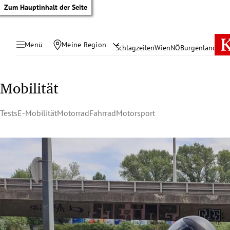
Zum Hauptinhalt der Seite
Menü
Meine Region
Schlagzeilen
Wien
NÖ
Burgenland
Öste
Mobilität
Tests
E-Mobilität
Motorrad
Fahrrad
Motorsport
tik Untermenü
rreich Untermenü