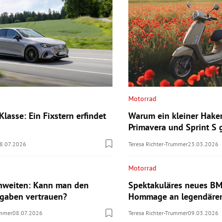
Motorrad
lasse: Ein Fixstern erfindet
Warum ein kleiner Hake
Primavera und Sprint S
8.07.2026
Teresa Richter-Trummer
23.03.2026
Motorrad
hweiten: Kann man den
Spektakuläres neues B
ngaben vertrauen?
Hommage an legendären
ummer
08.07.2026
Teresa Richter-Trummer
09.03.2026