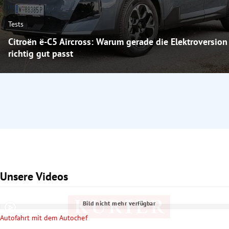
Tests
Citroën ë-C5 Aircross: Warum gerade die Elektroversion
richtig gut passt
Unsere Videos
Slide 1 von 4
Bild nicht mehr verfügbar
Autofahrt mit dem Autochef