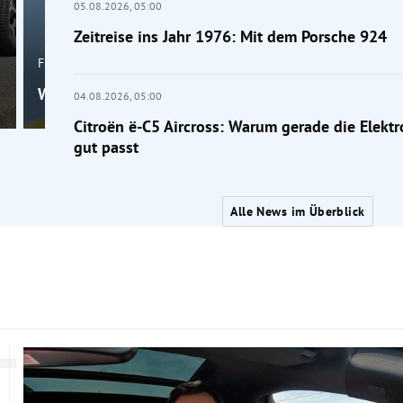
05.08.2026,
05:00
Zeitreise ins Jahr 1976: Mit dem Porsche 924
Frage der Mobilität
Wahr oder falsch: Macht die Klimaanlage krank?
04.08.2026,
05:00
Citroën ë-C5 Aircross: Warum gerade die Elektr
gut passt
Alle News im Überblick