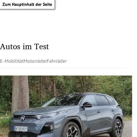
Zum Hauptinhalt der Seite
Autos im Test
E-Mobilität
Motorräder
Fahrräder
tik Untermenü