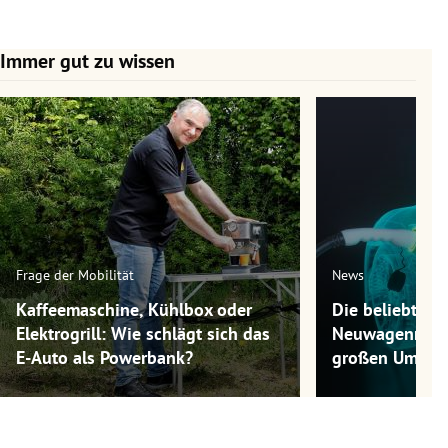
Immer gut zu wissen
Slide 1 von 7
Frage der Mobilität
News
Kaffeemaschine, Kühlbox oder
Die beliebtest
Elektrogrill: Wie schlägt sich das
Neuwagenmode
E-Auto als Powerbank?
großen Umwel