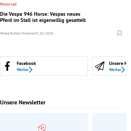
Motorrad
Die Vespa 946 Horse: Vespas neues
Pferd im Stall ist eigenwillig gesattelt
Teresa Richter-Trummer
31.01.2026
Facebook
Unsere Ne
Weiter
Weiter
Unsere Newsletter
Slide 1 von 9