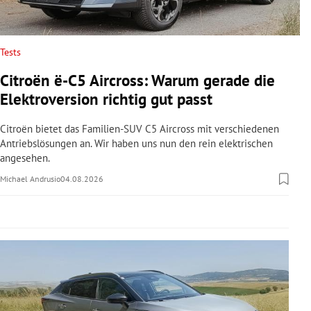
rreich Untermenü
rt Untermenü
Tests
Citroën ë-C5 Aircross: Warum gerade die
schaft Untermenü
Elektroversion richtig gut passt
s Untermenü
Citroën bietet das Familien-SUV C5 Aircross mit verschiedenen
Antriebslösungen an. Wir haben uns nun den rein elektrischen
zeit Untermenü
angesehen.
Michael Andrusio
04.08.2026
undheit Untermenü
tur Untermenü
nung Untermenü
lität Untermenü