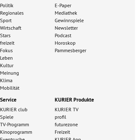
Politik
E-Paper
Regionales
Mediathek
Sport
Gewinnspiele
Wirtschaft
Newsletter
Stars
Podcast
freizeit
Horoskop
Fokus
Pammesberger
Leben
Kultur
Meinung
Klima
Mobilität
Service
KURIER Produkte
KURIER club
KURIER TV
Spiele
profil
TV-Programm
futurezone
Kinoprogramm
Freizeit
Eventsuche
KURIER App