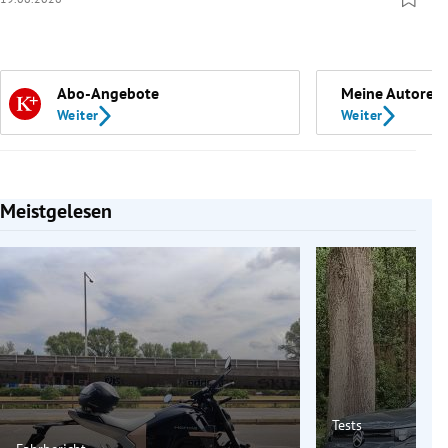
Abo-Angebote
Meine Autoren
Weiter
Weiter
Meistgelesen
Slide 1 von 7
Tests