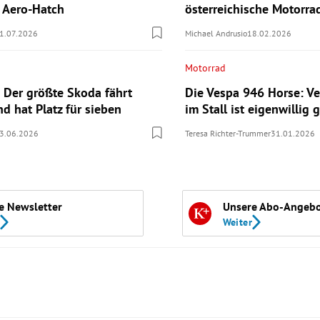
n Aero-Hatch
österreichische Motorr
1.07.2026
Michael Andrusio
18.02.2026
Motorrad
 Der größte Skoda fährt
Die Vespa 946 Horse: Ve
nd hat Platz für sieben
im Stall ist eigenwillig g
3.06.2026
Teresa Richter-Trummer
31.01.2026
e Newsletter
Unsere Abo-Angeb
Weiter