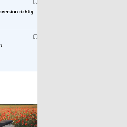
oversion richtig
Klassik
Zeitreise ins Jahr 1976: Mit dem Porsche 924
?