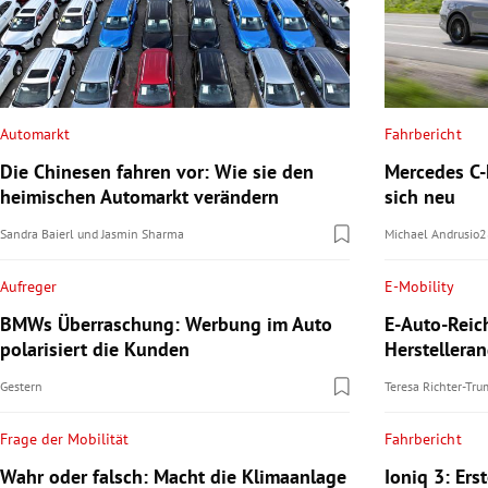
Automarkt
Fahrbericht
Die Chinesen fahren vor: Wie sie den
Mercedes C-K
heimischen Automarkt verändern
sich neu
Sandra Baierl
und
Jasmin Sharma
Michael Andrusio
2
Aufreger
E-Mobility
BMWs Überraschung: Werbung im Auto
E-Auto-Reic
polarisiert die Kunden
Herstellera
Gestern
Teresa Richter-Tr
Frage der Mobilität
Fahrbericht
Wahr oder falsch: Macht die Klimaanlage
Ioniq 3: Ers