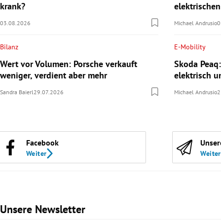
krank?
elektrische
03.08.2026
Michael Andrusio
0
Bilanz
E-Mobility
Wert vor Volumen: Porsche verkauft
Skoda Peaq:
weniger, verdient aber mehr
elektrisch u
Sandra Baierl
29.07.2026
Michael Andrusio
2
Facebook
Unser
Weiter
Weiter
Unsere Newsletter
Slide 1 von 3