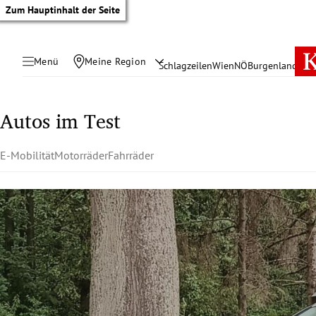
Zum Hauptinhalt der Seite
Menü
Meine Region
Schlagzeilen
Wien
NÖ
Burgenland
Öste
Autos im Test
E-Mobilität
Motorräder
Fahrräder
tik Untermenü
rreich Untermenü