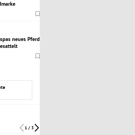
admarke
spas neues Pferd
esattelt
ote
1 / 3