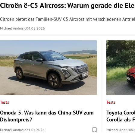
Citroën ë-C5 Aircross: Warum gerade die Elek
Citroën bietet das Familien-SUV C5 Aircross mit verschiedenen Antrie
Michael Andrusio
04.08.2026
Tests
Tests
Omoda 5: Was kann das China-SUV zum
Toyota Corol
Diskontpreis?
Corolla als
Michael Andrusio
21.07.2026
Michael Andrusio
0