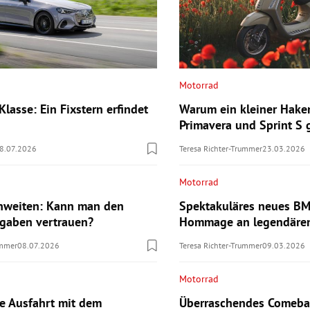
Motorrad
lasse: Ein Fixstern erfindet
Warum ein kleiner Hake
Primavera und Sprint S
8.07.2026
Teresa Richter-Trummer
23.03.2026
Motorrad
hweiten: Kann man den
Spektakuläres neues B
ngaben vertrauen?
Hommage an legendären
ummer
08.07.2026
Teresa Richter-Trummer
09.03.2026
Motorrad
te Ausfahrt mit dem
Überraschendes Comebac