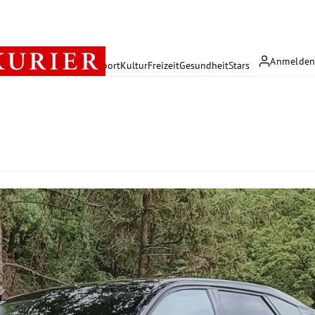
Anmelde
rreich
Politik
Wirtschaft
Sport
Kultur
Freizeit
Gesundheit
Stars