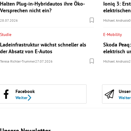
Halten Plug-in-Hybridautos ihre Öko-
Ioniq 3: Ers
Versprechen nicht ein?
elektrische
28.07.2026
Michael Andrusio
0
Studie
E-Mobility
Ladeinfrastruktur wächst schneller als
Skoda Peaq:
der Absatz von E-Autos
elektrisch u
Teresa Richter-Trummer
27.07.2026
Michael Andrusio
2
Facebook
Unser
Weiter
Weiter
Unsere Newsletter
Slide 1 von 3