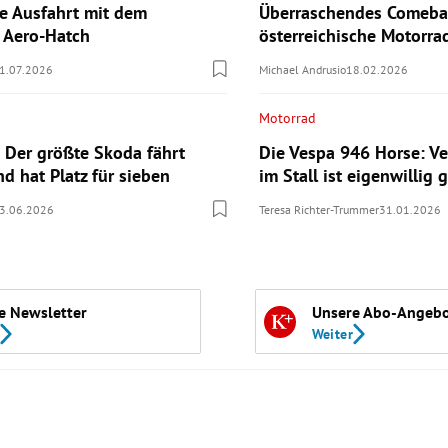
te Ausfahrt mit dem
Überraschendes Comebac
n Aero-Hatch
österreichische Motorr
1.07.2026
Michael Andrusio
18.02.2026
Motorrad
 Der größte Skoda fährt
Die Vespa 946 Horse: Ve
nd hat Platz für sieben
im Stall ist eigenwillig g
3.06.2026
Teresa Richter-Trummer
31.01.2026
e Newsletter
Unsere Abo-Angeb
Weiter