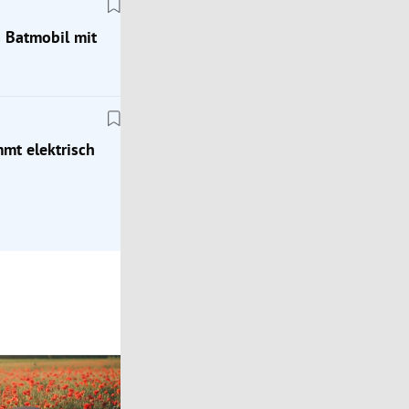
s Batmobil mit
Klassik
ion
Zeitreise ins Jahr 1976: Mit dem Porsche 924
mt elektrisch