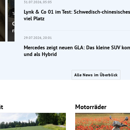
31.07.2026,
05:05
Lynk & Co 01 im Test: Schwedisch-chinesische
Tests
viel Platz
Citroën ë-C5 Aircross: Warum gerade die Elektrovers
richtig gut passt
29.07.2026,
20:01
Mercedes zeigt neuen GLA: Das kleine SUV kom
und als Hybrid
Alle News im Überblick
ät
Motorräder