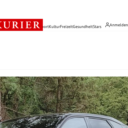
Anmelde
rreich
Politik
Wirtschaft
Sport
Kultur
Freizeit
Gesundheit
Stars