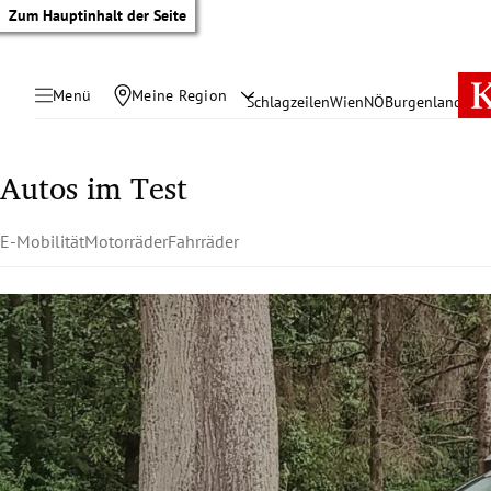
Zum Hauptinhalt der Seite
Menü
Meine Region
Schlagzeilen
Wien
NÖ
Burgenland
Öste
Autos im Test
E-Mobilität
Motorräder
Fahrräder
tik Untermenü
rreich Untermenü