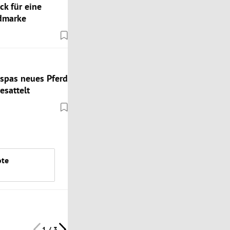
k für eine
admarke
spas neues Pferd
esattelt
ote
1 / 3