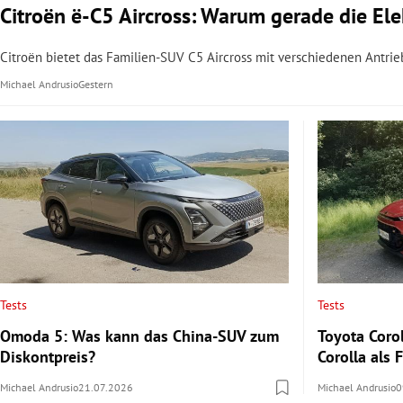
Citroën ë-C5 Aircross: Warum gerade die Elek
Citroën bietet das Familien-SUV C5 Aircross mit verschiedenen Antrie
Michael Andrusio
Gestern
Tests
Tests
Omoda 5: Was kann das China-SUV zum
Toyota Corol
Diskontpreis?
Corolla als
Michael Andrusio
21.07.2026
Michael Andrusio
0