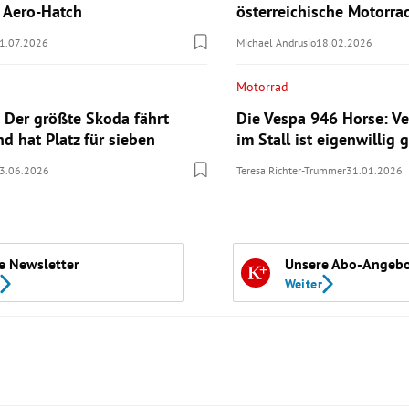
n Aero-Hatch
österreichische Motorr
1.07.2026
Michael Andrusio
18.02.2026
Motorrad
 Der größte Skoda fährt
Die Vespa 946 Horse: Ve
nd hat Platz für sieben
im Stall ist eigenwillig g
3.06.2026
Teresa Richter-Trummer
31.01.2026
e Newsletter
Unsere Abo-Angeb
Weiter