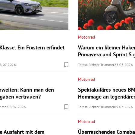
Motorrad
lasse: Ein Fixstern erfindet
Warum ein kleiner Hake
Primavera und Sprint S
8.07.2026
Teresa Richter-Trummer
23.03.2026
Motorrad
hweiten: Kann man den
Spektakuläres neues B
ngaben vertrauen?
Hommage an legendären
ummer
08.07.2026
Teresa Richter-Trummer
09.03.2026
Motorrad
te Ausfahrt mit dem
Überraschendes Comebac