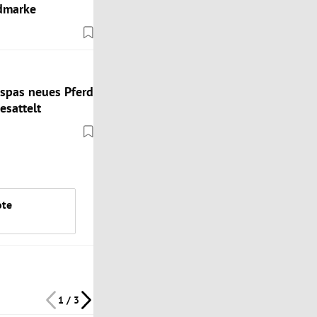
admarke
spas neues Pferd
esattelt
ote
1 / 3