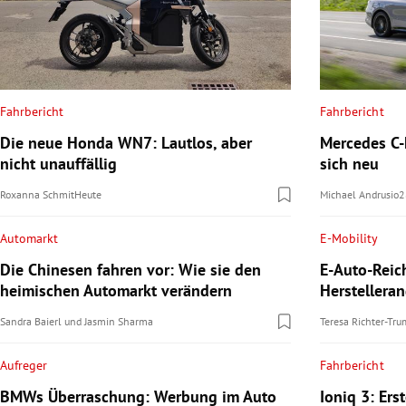
Fahrbericht
Fahrbericht
Die neue Honda WN7: Lautlos, aber
Mercedes C-K
nicht unauffällig
sich neu
Roxanna Schmit
Heute
Michael Andrusio
2
Automarkt
E-Mobility
Die Chinesen fahren vor: Wie sie den
E-Auto-Reic
heimischen Automarkt verändern
Herstellera
Sandra Baierl
und
Jasmin Sharma
Teresa Richter-Tr
Aufreger
Fahrbericht
BMWs Überraschung: Werbung im Auto
Ioniq 3: Ers