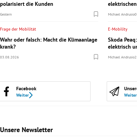
polarisiert die Kunden
elektrische
Gestern
Michael Andrusio
0
Frage der Mobilität
E-Mobility
Wahr oder falsch: Macht die Klimaanlage
Skoda Peaq:
krank?
elektrisch u
03.08.2026
Michael Andrusio
2
Facebook
Unser
Weiter
Weiter
Unsere Newsletter
Slide 1 von 3