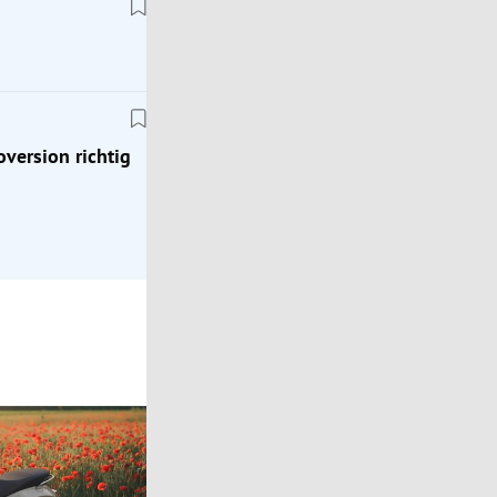
Klassik
Zeitreise ins Jahr 1976: Mit dem Porsche 924
oversion richtig