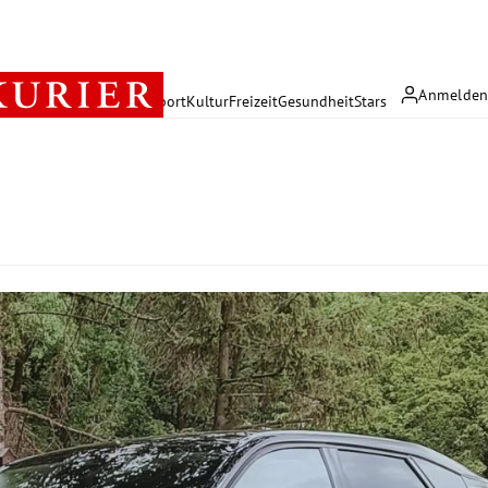
Anmelde
rreich
Politik
Wirtschaft
Sport
Kultur
Freizeit
Gesundheit
Stars