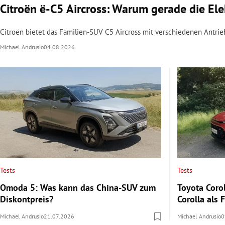
Citroën ë-C5 Aircross: Warum gerade die Elek
Citroën bietet das Familien-SUV C5 Aircross mit verschiedenen Antrie
Michael Andrusio
04.08.2026
Tests
Tests
Omoda 5: Was kann das China-SUV zum
Toyota Corol
Diskontpreis?
Corolla als
Michael Andrusio
21.07.2026
Michael Andrusio
0