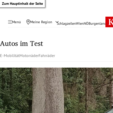
Zum Hauptinhalt der Seite
Menü
Meine Region
Schlagzeilen
Wien
NÖ
Burgenland
Öste
Autos im Test
E-Mobilität
Motorräder
Fahrräder
tik Untermenü
rreich Untermenü