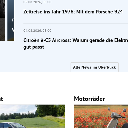
05.08.2026,
05:00
Zeitreise ins Jahr 1976: Mit dem Porsche 924
Frage der Mobilität
Wahr oder falsch: Macht die Klimaanlage krank?
04.08.2026,
05:00
Citroën ë-C5 Aircross: Warum gerade die Elektr
gut passt
Alle News im Überblick
ät
Motorräder