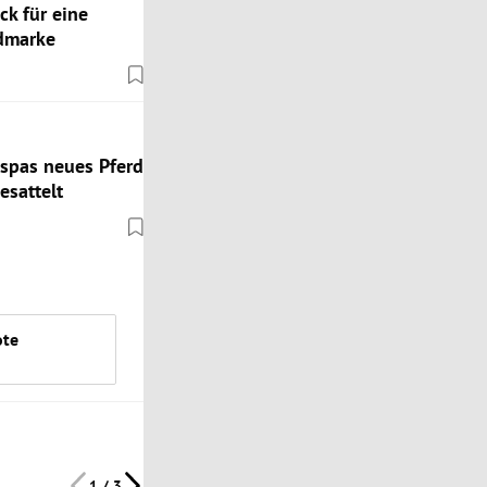
k für eine
admarke
spas neues Pferd
esattelt
ote
1 / 3