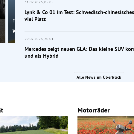
31.07.2026,
05:05
Lynk & Co 01 im Test: Schwedisch-chinesische
viel Platz
Frage der Mobilität
Wahr oder falsch: Macht die Klimaanlage krank?
29.07.2026,
20:01
Mercedes zeigt neuen GLA: Das kleine SUV kom
und als Hybrid
Alle News im Überblick
ät
Motorräder