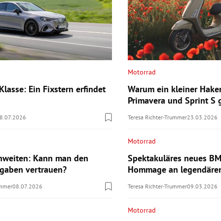
Motorrad
lasse: Ein Fixstern erfindet
Warum ein kleiner Hake
Primavera und Sprint S
8.07.2026
Teresa Richter-Trummer
23.03.2026
Motorrad
hweiten: Kann man den
Spektakuläres neues B
ngaben vertrauen?
Hommage an legendären
ummer
08.07.2026
Teresa Richter-Trummer
09.03.2026
Motorrad