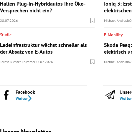
Halten Plug-in-Hybridautos ihre Öko-
Ioniq 3: Ers
Versprechen nicht ein?
elektrische
28.07.2026
Michael Andrusio
0
Studie
E-Mobility
Ladeinfrastruktur wächst schneller als
Skoda Peaq:
der Absatz von E-Autos
elektrisch u
Teresa Richter-Trummer
27.07.2026
Michael Andrusio
2
Facebook
Unser
Weiter
Weiter
Unsere Newsletter
Slide 1 von 3