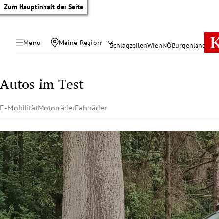
Zum Hauptinhalt der Seite
Menü
Meine Region
Schlagzeilen
Wien
NÖ
Burgenland
Öste
Autos im Test
E-Mobilität
Motorräder
Fahrräder
tik Untermenü
rreich Untermenü