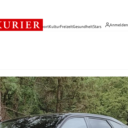
Anmelde
rreich
Politik
Wirtschaft
Sport
Kultur
Freizeit
Gesundheit
Stars