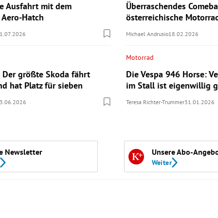
te Ausfahrt mit dem
Überraschendes Comebac
n Aero-Hatch
österreichische Motorr
1.07.2026
Michael Andrusio
18.02.2026
Motorrad
 Der größte Skoda fährt
Die Vespa 946 Horse: Ve
nd hat Platz für sieben
im Stall ist eigenwillig g
3.06.2026
Teresa Richter-Trummer
31.01.2026
e Newsletter
Unsere Abo-Angeb
Weiter