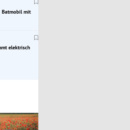
s Batmobil mit
Klassik
Zeitreise ins Jahr 1976: Mit dem Porsche 924
mt elektrisch