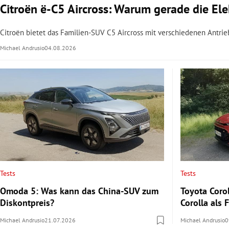
Citroën ë-C5 Aircross: Warum gerade die Elek
Citroën bietet das Familien-SUV C5 Aircross mit verschiedenen Antrie
Michael Andrusio
04.08.2026
Tests
Tests
Omoda 5: Was kann das China-SUV zum
Toyota Corol
Diskontpreis?
Corolla als
Michael Andrusio
21.07.2026
Michael Andrusio
0