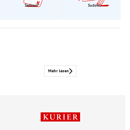
Solitaer
Sudoku
Mehr lesen