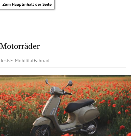
Zum Hauptinhalt der Seite
Motorräder
Tests
E-Mobilität
Fahrrad
tik Untermenü