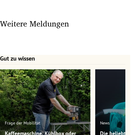
Weitere Meldungen
Gut zu wissen
Slide 1 von 7
Frage der Mobilität
News
Kaffeemaschine, Kühlbox oder
Die beliebtest