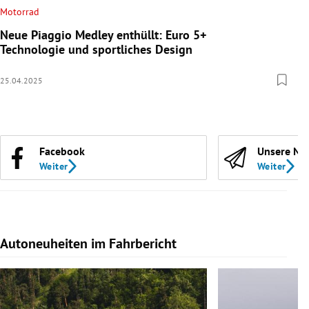
Motorrad
Neue Piaggio Medley enthüllt: Euro 5+
Technologie und sportliches Design
25.04.2025
Facebook
Unsere Ne
Weiter
Weiter
Autoneuheiten im Fahrbericht
Slide 1 von 7