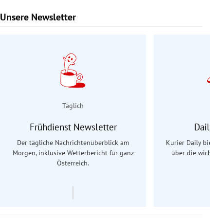
Unsere Newsletter
Slide 1 von 9
Täglich
Frühdienst Newsletter
Daily
Der tägliche Nachrichtenüberblick am
Kurier Daily biet
Morgen, inklusive Wetterbericht für ganz
über die wichti
Österreich.