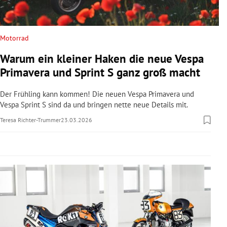
rreich Untermenü
rt Untermenü
Motorrad
Warum ein kleiner Haken die neue Vespa
schaft Untermenü
Primavera und Sprint S ganz groß macht
s Untermenü
Der Frühling kann kommen! Die neuen Vespa Primavera und
Vespa Sprint S sind da und bringen nette neue Details mit.
zeit Untermenü
Teresa Richter-Trummer
23.03.2026
undheit Untermenü
tur Untermenü
nung Untermenü
lität Untermenü