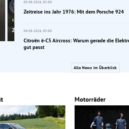
05.08.2026,
05:00
Zeitreise ins Jahr 1976: Mit dem Porsche 924
Klassik
Zeitreise ins Jahr 1976: Mit dem Porsche 924
04.08.2026,
05:00
Citroën ë-C5 Aircross: Warum gerade die Elektr
gut passt
Alle News im Überblick
ät
Motorräder