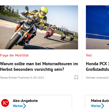
Frage der Mobilität
Test
Warum sollte man bei Motorradtouren im
Honda PCX 1
Herbst besonders vorsichtig sein?
Großstadtd
Teresa Richter-Trummer
15.09.2025
Michael Andrusio
2
Abo-Angebote
Meine Aut
Weiter
Weiter