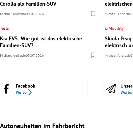
Corolla als Familien-SUV
elektrische
Michael Andrusio
09.07.2026
Michael Andrusio
0
Tests
E-Mobility
Kia EV5: Wie gut ist das elektrische
Skoda Peaq:
Familien-SUV?
elektrisch u
Michael Andrusio
03.07.2026
Michael Andrusio
2
Facebook
Unser
Weiter
Weiter
Autoneuheiten im Fahrbericht
Slide 1 von 3