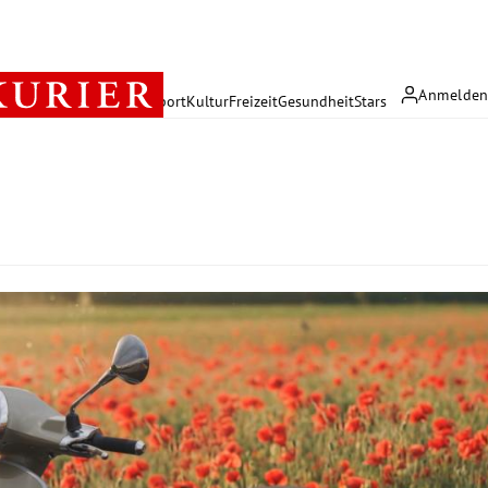
Anmelde
rreich
Politik
Wirtschaft
Sport
Kultur
Freizeit
Gesundheit
Stars