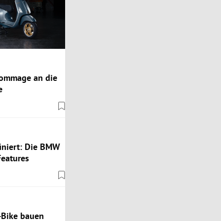
 Hommage an die
e
iniert: Die BMW
Features
-Bike bauen