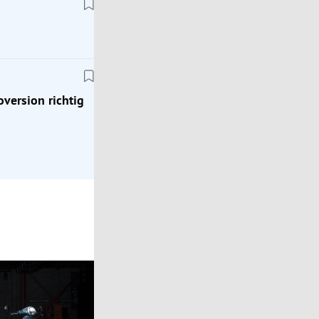
Tests
Citroën ë-C5 Aircross: Warum gerade die Elektro
richtig gut passt
oversion richtig