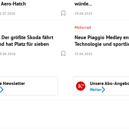
n Aero-Hatch
würde...
1.07.2026
29.04.2025
Motorrad
 Der größte Skoda fährt
Neue Piaggio Medley ent
nd hat Platz für sieben
Technologie und sportli
3.06.2026
25.04.2025
e Newsletter
Unsere Abo-Angeb
Weiter