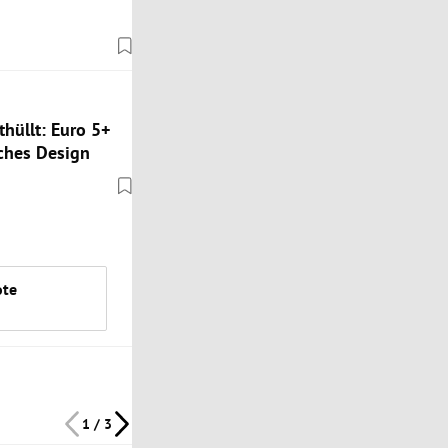
hüllt: Euro 5+
ches Design
ote
1 / 3