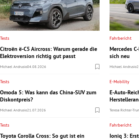
Tests
Fahrbericht
Citroën ë-C5 Aircross: Warum gerade die
Mercedes C-K
Elektroversion richtig gut passt
sich neu
Michael Andrusio
04.08.2026
Michael Andrusio
2
Tests
E-Mobility
Omoda 5: Was kann das China-SUV zum
E-Auto-Reic
Diskontpreis?
Herstellera
Michael Andrusio
21.07.2026
Teresa Richter-Tr
Tests
Fahrbericht
Toyota Corolla Cross: So gut ist ein
Ioniq 3: Ers