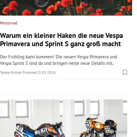
rreich Untermenü
rt Untermenü
Motorrad
Warum ein kleiner Haken die neue Vespa
schaft Untermenü
Primavera und Sprint S ganz groß macht
s Untermenü
Der Frühling kann kommen! Die neuen Vespa Primavera und
Vespa Sprint S sind da und bringen nette neue Details mit.
zeit Untermenü
Teresa Richter-Trummer
23.03.2026
undheit Untermenü
tur Untermenü
nung Untermenü
lität Untermenü