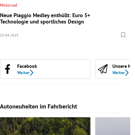
Motorrad
Neue Piaggio Medley enthüllt: Euro 5+
Technologie und sportliches Design
25.04.2025
Facebook
Unsere Ne
Weiter
Weiter
Autoneuheiten im Fahrbericht
Slide 1 von 7