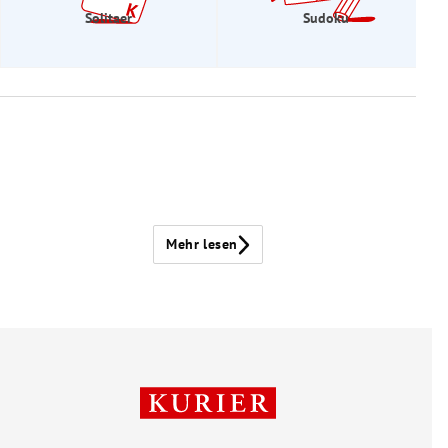
Solitaer
Sudoku
Mehr lesen