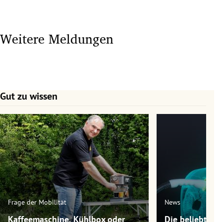
Weitere Meldungen
Gut zu wissen
Slide 1 von 7
Frage der Mobilität
News
Kaffeemaschine, Kühlbox oder
Die beliebtest