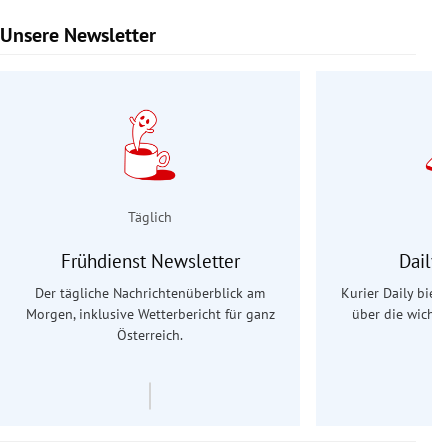
Unsere Newsletter
Slide 1 von 9
Täglich
Frühdienst Newsletter
Daily
Der tägliche Nachrichtenüberblick am
Kurier Daily biet
Morgen, inklusive Wetterbericht für ganz
über die wichti
Österreich.