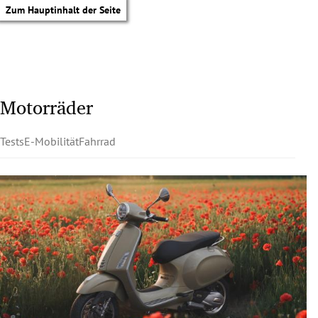
Zum Hauptinhalt der Seite
Motorräder
Tests
E-Mobilität
Fahrrad
tik Untermenü