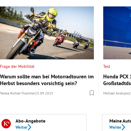
Frage der Mobilität
Test
Warum sollte man bei Motorradtouren im
Honda PCX 1
Herbst besonders vorsichtig sein?
Großstadtd
Teresa Richter-Trummer
15.09.2025
Michael Andrusio
2
Abo-Angebote
Meine Aut
Weiter
Weiter