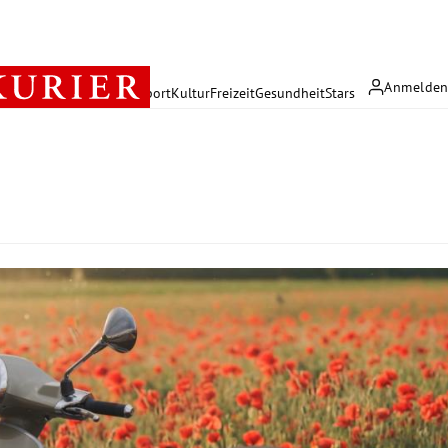
Anmelde
rreich
Politik
Wirtschaft
Sport
Kultur
Freizeit
Gesundheit
Stars