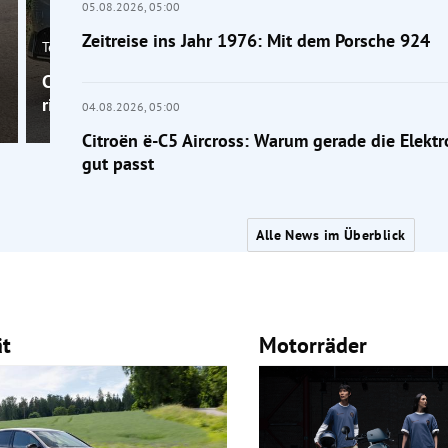
05.08.2026,
05:00
Zeitreise ins Jahr 1976: Mit dem Porsche 924
Tests
Citroën ë-C5 Aircross: Warum gerade die Elektrovers
richtig gut passt
04.08.2026,
05:00
Citroën ë-C5 Aircross: Warum gerade die Elektr
gut passt
Alle News im Überblick
ät
Motorräder