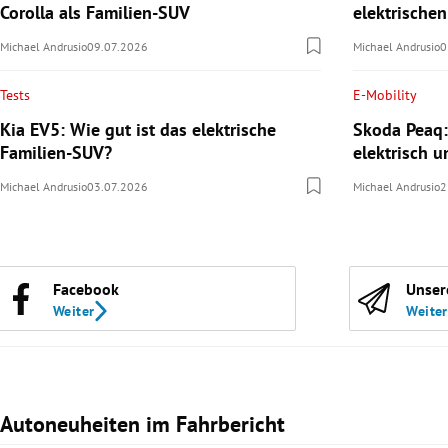
Corolla als Familien-SUV
elektrische
Michael Andrusio
09.07.2026
Michael Andrusio
0
Tests
E-Mobility
Kia EV5: Wie gut ist das elektrische
Skoda Peaq:
Familien-SUV?
elektrisch u
Michael Andrusio
03.07.2026
Michael Andrusio
2
Facebook
Unser
Weiter
Weiter
Autoneuheiten im Fahrbericht
Slide 1 von 3