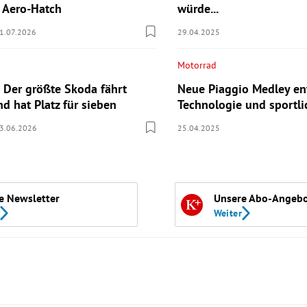
n Aero-Hatch
würde...
1.07.2026
29.04.2025
Motorrad
 Der größte Skoda fährt
Neue Piaggio Medley ent
nd hat Platz für sieben
Technologie und sportli
3.06.2026
25.04.2025
e Newsletter
Unsere Abo-Angeb
Weiter