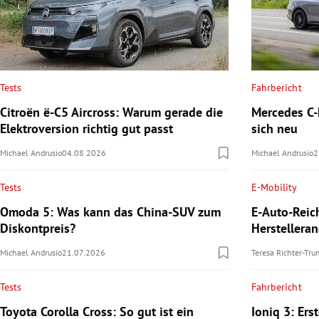
Tests
Fahrbericht
Citroën ë-C5 Aircross: Warum gerade die
Mercedes C-K
Elektroversion richtig gut passt
sich neu
Michael Andrusio
04.08.2026
Michael Andrusio
2
Tests
E-Mobility
Omoda 5: Was kann das China-SUV zum
E-Auto-Reic
Diskontpreis?
Herstellera
Michael Andrusio
21.07.2026
Teresa Richter-Tr
Tests
Fahrbericht
Toyota Corolla Cross: So gut ist ein
Ioniq 3: Ers