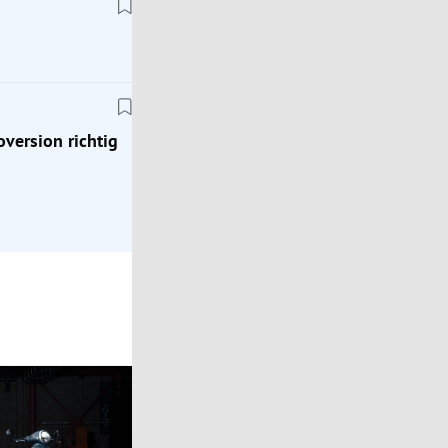
Automarkt
ion
Die Chinesen fahren vor: Wie sie den heimische
Automarkt verändern
oversion richtig