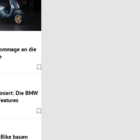
 Hommage an die
e
iniert: Die BMW
Features
-Bike bauen