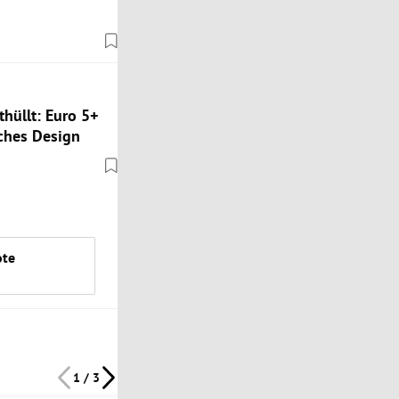
hüllt: Euro 5+
ches Design
ote
1 / 3