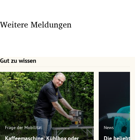
Weitere Meldungen
Gut zu wissen
Slide 1 von 7
Frage der Mobilität
News
Kaffeemaschine, Kühlbox oder
Die beliebtest