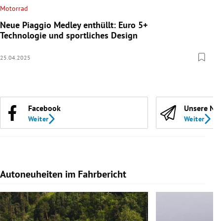
Motorrad
Neue Piaggio Medley enthüllt: Euro 5+
Technologie und sportliches Design
25.04.2025
Facebook
Unsere Ne
Weiter
Weiter
Autoneuheiten im Fahrbericht
Slide 1 von 7