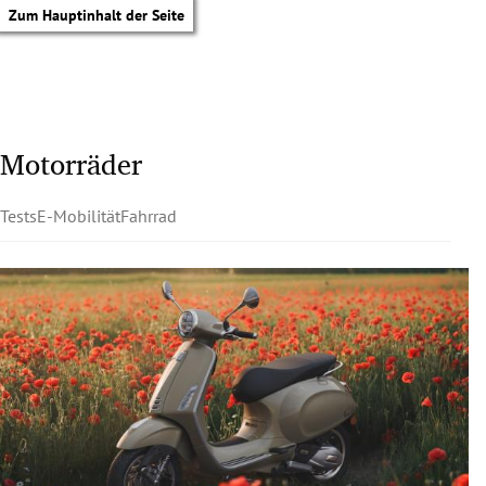
Zum Hauptinhalt der Seite
Motorräder
Tests
E-Mobilität
Fahrrad
tik Untermenü