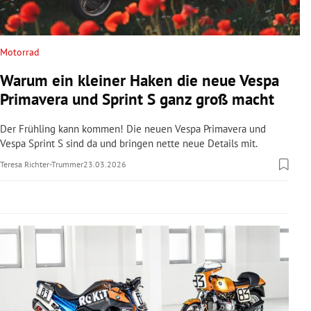
rreich Untermenü
rt Untermenü
Motorrad
Warum ein kleiner Haken die neue Vespa
schaft Untermenü
Primavera und Sprint S ganz groß macht
s Untermenü
Der Frühling kann kommen! Die neuen Vespa Primavera und
Vespa Sprint S sind da und bringen nette neue Details mit.
zeit Untermenü
Teresa Richter-Trummer
23.03.2026
undheit Untermenü
tur Untermenü
nung Untermenü
lität Untermenü