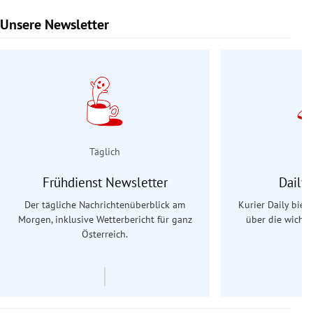
Unsere Newsletter
Slide 1 von 9
Täglich
Frühdienst Newsletter
Daily
Der tägliche Nachrichtenüberblick am
Kurier Daily biet
Morgen, inklusive Wetterbericht für ganz
über die wichti
Österreich.