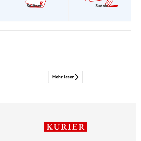
Solitaer
Sudoku
Mehr lesen