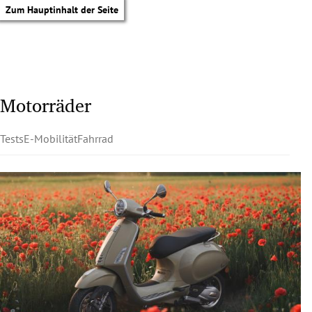
Zum Hauptinhalt der Seite
Motorräder
Tests
E-Mobilität
Fahrrad
tik Untermenü