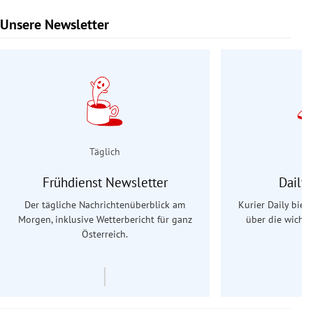
Unsere Newsletter
Slide 1 von 9
Täglich
Frühdienst Newsletter
Daily
Der tägliche Nachrichtenüberblick am
Kurier Daily biet
Morgen, inklusive Wetterbericht für ganz
über die wichti
Österreich.