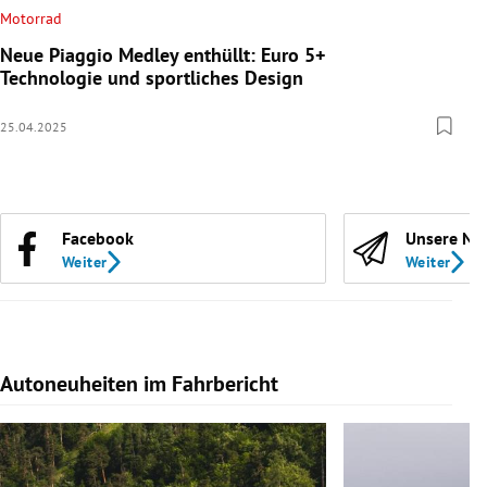
Motorrad
Neue Piaggio Medley enthüllt: Euro 5+
Technologie und sportliches Design
25.04.2025
Facebook
Unsere Ne
Weiter
Weiter
Autoneuheiten im Fahrbericht
Slide 1 von 7