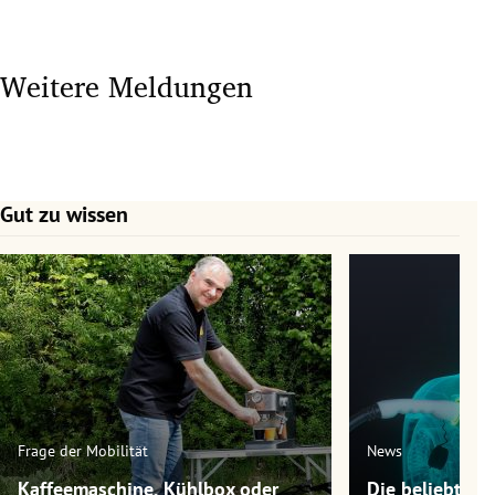
Weitere Meldungen
Gut zu wissen
Slide 1 von 7
Frage der Mobilität
News
Kaffeemaschine, Kühlbox oder
Die beliebtest