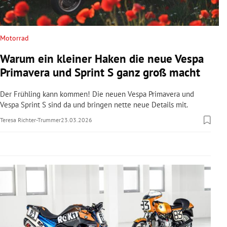
rreich Untermenü
rt Untermenü
Motorrad
Warum ein kleiner Haken die neue Vespa
schaft Untermenü
Primavera und Sprint S ganz groß macht
s Untermenü
Der Frühling kann kommen! Die neuen Vespa Primavera und
Vespa Sprint S sind da und bringen nette neue Details mit.
zeit Untermenü
Teresa Richter-Trummer
23.03.2026
undheit Untermenü
tur Untermenü
nung Untermenü
lität Untermenü