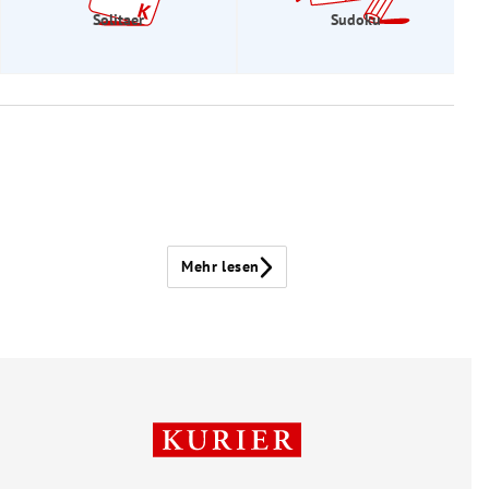
Solitaer
Sudoku
Mehr lesen