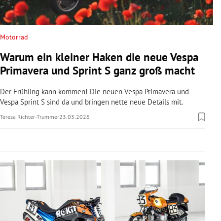
rreich Untermenü
rt Untermenü
Motorrad
Warum ein kleiner Haken die neue Vespa
schaft Untermenü
Primavera und Sprint S ganz groß macht
s Untermenü
Der Frühling kann kommen! Die neuen Vespa Primavera und
Vespa Sprint S sind da und bringen nette neue Details mit.
zeit Untermenü
Teresa Richter-Trummer
23.03.2026
undheit Untermenü
tur Untermenü
nung Untermenü
lität Untermenü