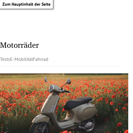
Zum Hauptinhalt der Seite
Motorräder
Tests
E-Mobilität
Fahrrad
tik Untermenü