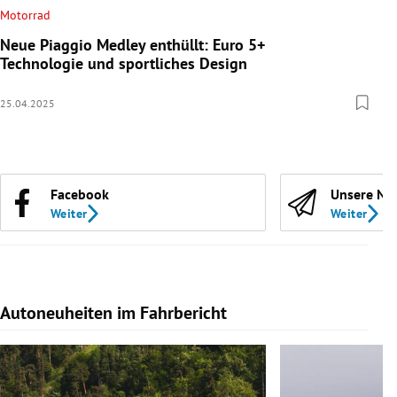
Motorrad
Neue Piaggio Medley enthüllt: Euro 5+
Technologie und sportliches Design
25.04.2025
Facebook
Unsere Ne
Weiter
Weiter
Autoneuheiten im Fahrbericht
Slide 1 von 7