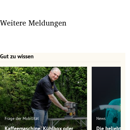
Weitere Meldungen
Gut zu wissen
Slide 1 von 7
Frage der Mobilität
News
Kaffeemaschine, Kühlbox oder
Die beliebtest