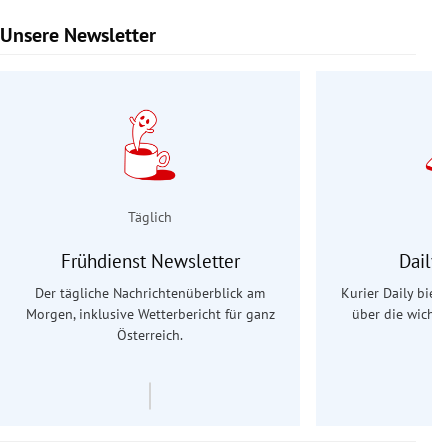
Unsere Newsletter
Slide 1 von 9
Täglich
Frühdienst Newsletter
Daily
Der tägliche Nachrichtenüberblick am
Kurier Daily biet
Morgen, inklusive Wetterbericht für ganz
über die wichti
Österreich.