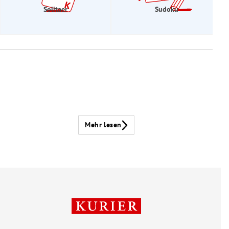
Solitaer
Sudoku
Mehr lesen