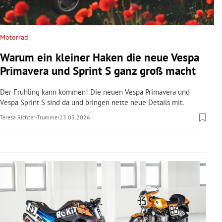
rreich Untermenü
rt Untermenü
Motorrad
Warum ein kleiner Haken die neue Vespa
schaft Untermenü
Primavera und Sprint S ganz groß macht
s Untermenü
Der Frühling kann kommen! Die neuen Vespa Primavera und
Vespa Sprint S sind da und bringen nette neue Details mit.
zeit Untermenü
Teresa Richter-Trummer
23.03.2026
undheit Untermenü
tur Untermenü
nung Untermenü
lität Untermenü