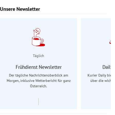
Unsere Newsletter
Slide 1 von 9
Täglich
Frühdienst Newsletter
Daily
Der tägliche Nachrichtenüberblick am
Kurier Daily biet
Morgen, inklusive Wetterbericht für ganz
über die wichti
Österreich.