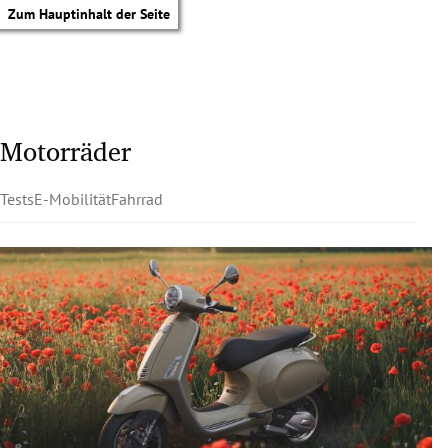
Zum Hauptinhalt der Seite
Motorräder
Tests
E-Mobilität
Fahrrad
tik Untermenü