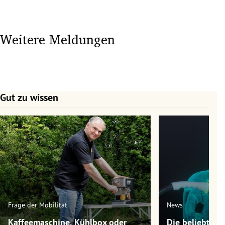
Weitere Meldungen
Gut zu wissen
Slide 1 von 7
Frage der Mobilität
News
Kaffeemaschine, Kühlbox oder
Die beliebtest