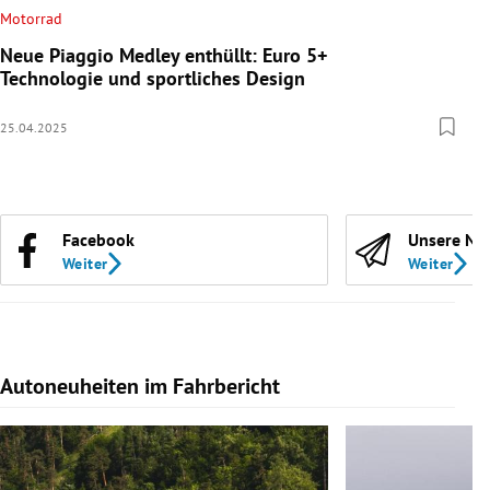
Motorrad
Neue Piaggio Medley enthüllt: Euro 5+
Technologie und sportliches Design
25.04.2025
Facebook
Unsere Ne
Weiter
Weiter
Autoneuheiten im Fahrbericht
Slide 1 von 7