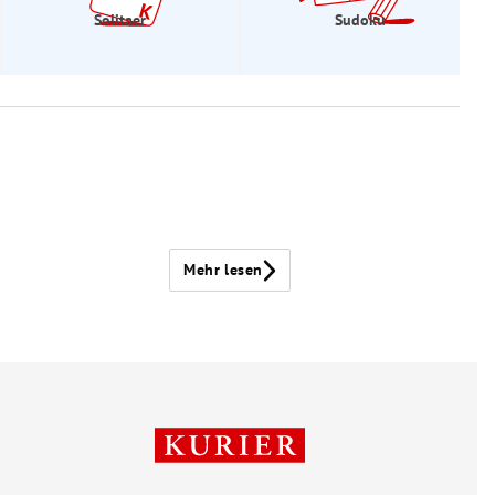
Solitaer
Sudoku
Mehr lesen