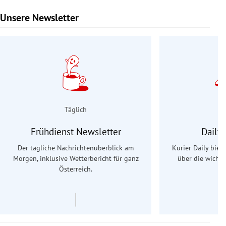
Unsere Newsletter
Slide 1 von 9
Täglich
Frühdienst Newsletter
Daily
Der tägliche Nachrichtenüberblick am
Kurier Daily biet
Morgen, inklusive Wetterbericht für ganz
über die wichti
Österreich.