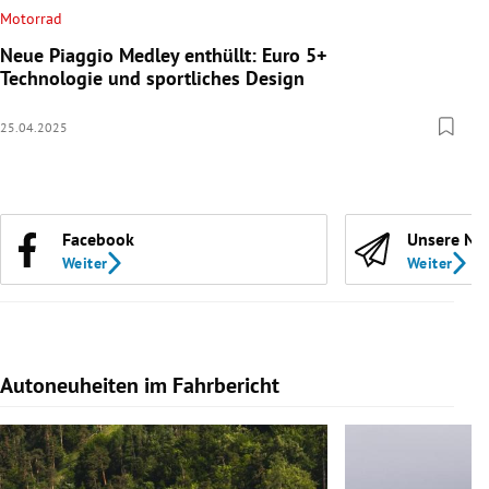
Motorrad
Neue Piaggio Medley enthüllt: Euro 5+
Technologie und sportliches Design
25.04.2025
Facebook
Unsere Ne
Weiter
Weiter
Autoneuheiten im Fahrbericht
Slide 1 von 7