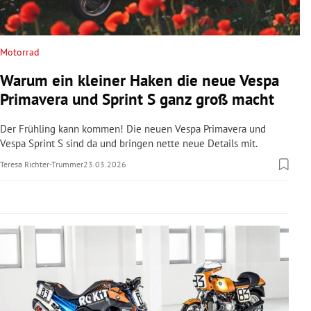
rreich Untermenü
rt Untermenü
Motorrad
Warum ein kleiner Haken die neue Vespa
schaft Untermenü
Primavera und Sprint S ganz groß macht
s Untermenü
Der Frühling kann kommen! Die neuen Vespa Primavera und
Vespa Sprint S sind da und bringen nette neue Details mit.
zeit Untermenü
Teresa Richter-Trummer
23.03.2026
undheit Untermenü
tur Untermenü
nung Untermenü
lität Untermenü