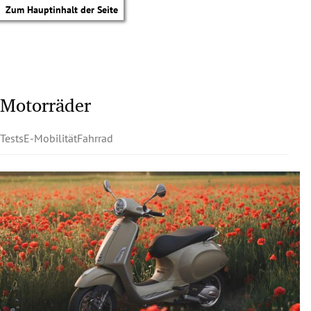
Zum Hauptinhalt der Seite
Motorräder
Tests
E-Mobilität
Fahrrad
tik Untermenü