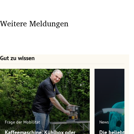
Weitere Meldungen
Gut zu wissen
Slide 1 von 7
Frage der Mobilität
News
Kaffeemaschine, Kühlbox oder
Die beliebtest