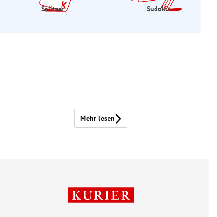
Solitaer
Sudoku
Mehr lesen