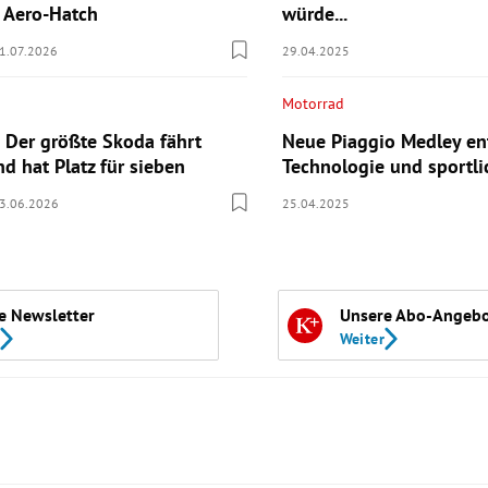
n Aero-Hatch
würde...
1.07.2026
29.04.2025
Motorrad
 Der größte Skoda fährt
Neue Piaggio Medley ent
nd hat Platz für sieben
Technologie und sportli
3.06.2026
25.04.2025
e Newsletter
Unsere Abo-Angeb
Weiter