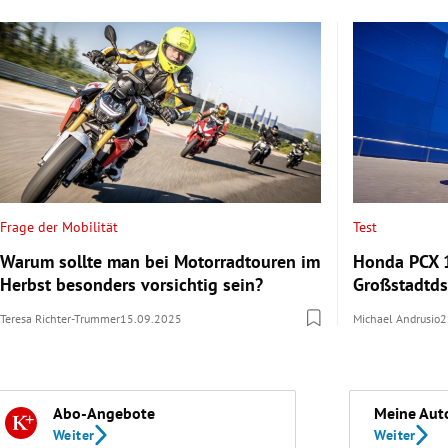
Frage der Mobilität
Test
Warum sollte man bei Motorradtouren im
Honda PCX 1
Herbst besonders vorsichtig sein?
Großstadtd
Teresa Richter-Trummer
15.09.2025
Michael Andrusio
2
Abo-Angebote
Meine Aut
Weiter
Weiter