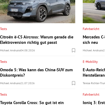
Tests
Fahrbericht
Citroën ë-C5 Aircross: Warum gerade die
Mercedes C-K
Elektroversion richtig gut passt
sich neu
Michael Andrusio
04.08.2026
Michael Andrusio
2
Tests
E-Mobility
Omoda 5: Was kann das China-SUV zum
E-Auto-Reic
Diskontpreis?
Herstellera
Michael Andrusio
21.07.2026
Teresa Richter-Tr
Tests
Fahrbericht
Toyota Corolla Cross: So gut ist ein
Ioniq 3: Ers