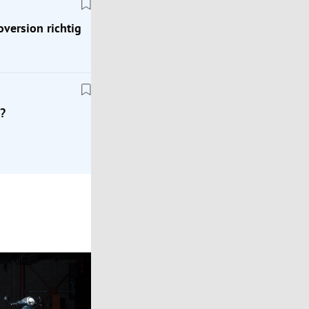
oversion richtig
Klassik
Zeitreise ins Jahr 1976: Mit dem Porsche 924
?