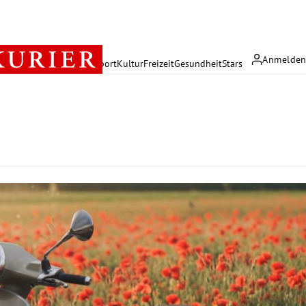
Anmelde
rreich
Politik
Wirtschaft
Sport
Kultur
Freizeit
Gesundheit
Stars