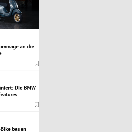
 Hommage an die
e
iniert: Die BMW
Features
-Bike bauen