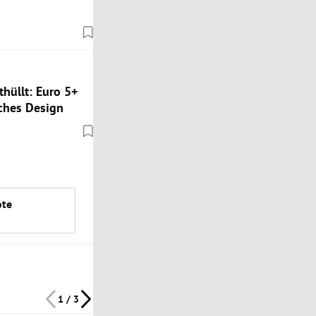
hüllt: Euro 5+
ches Design
ote
1 / 3