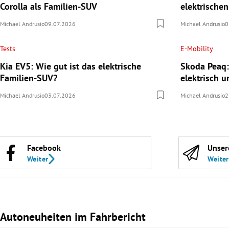
Corolla als Familien-SUV
elektrische
Michael Andrusio
09.07.2026
Michael Andrusio
0
Tests
E-Mobility
Kia EV5: Wie gut ist das elektrische
Skoda Peaq:
Familien-SUV?
elektrisch u
Michael Andrusio
03.07.2026
Michael Andrusio
2
Facebook
Unser
Weiter
Weiter
Autoneuheiten im Fahrbericht
Slide 1 von 3