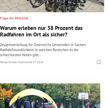
rreich Untermenü
rt Untermenü
Frage der Mobilität
Warum erleben nur 38 Prozent das
schaft Untermenü
Radfahren im Ort als sicher?
s Untermenü
Zeugnisverteilung für Österreichs Gemeinden in Sachen
Radfahrfreundlichkeit: In welchen Bereichen es die
zeit Untermenü
schlechtesten Noten gibt.
Teresa Richter-Trummer
06.07.2026
undheit Untermenü
tur Untermenü
nung Untermenü
lität Untermenü