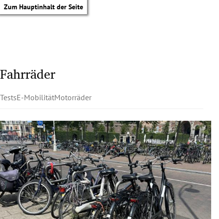
Zum Hauptinhalt der Seite
Fahrräder
Tests
E-Mobilität
Motorräder
tik Untermenü