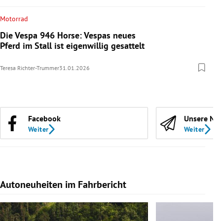
Motorrad
Die Vespa 946 Horse: Vespas neues
Pferd im Stall ist eigenwillig gesattelt
Teresa Richter-Trummer
31.01.2026
Facebook
Unsere Ne
Weiter
Weiter
Autoneuheiten im Fahrbericht
Slide 1 von 7