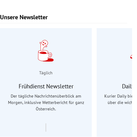
Unsere Newsletter
Slide 1 von 9
Täglich
Frühdienst Newsletter
Daily
Der tägliche Nachrichtenüberblick am
Kurier Daily biet
Morgen, inklusive Wetterbericht für ganz
über die wichti
Österreich.