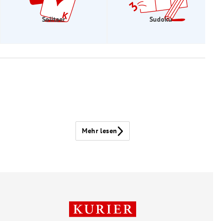
Solitaer
Sudoku
Mehr lesen