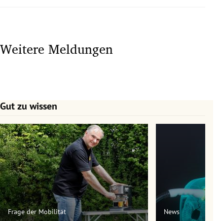
Weitere Meldungen
Gut zu wissen
Slide 1 von 7
Frage der Mobilität
News