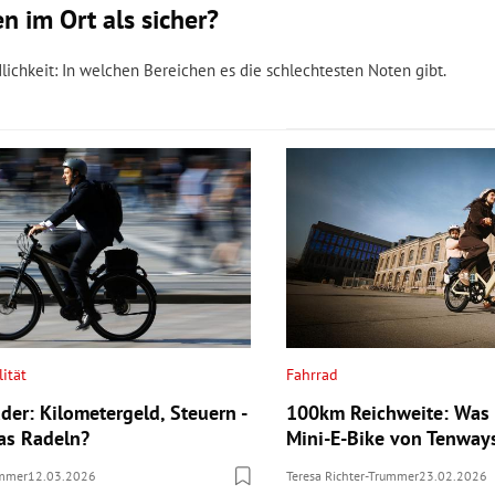
 im Ort als sicher?
ichkeit: In welchen Bereichen es die schlechtesten Noten gibt.
ität
Fahrrad
der: Kilometergeld, Steuern -
100km Reichweite: Was
das Radeln?
Mini-E-Bike von Tenway
ummer
12.03.2026
Teresa Richter-Trummer
23.02.2026