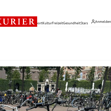
Anmelde
rreich
Politik
Wirtschaft
Sport
Kultur
Freizeit
Gesundheit
Stars