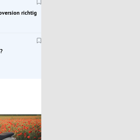
oversion richtig
Klassik
Zeitreise ins Jahr 1976: Mit dem Porsche 924
?