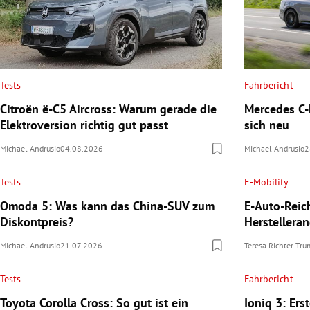
Tests
Fahrbericht
Citroën ë-C5 Aircross: Warum gerade die
Mercedes C-K
Elektroversion richtig gut passt
sich neu
Michael Andrusio
04.08.2026
Michael Andrusio
2
Tests
E-Mobility
Omoda 5: Was kann das China-SUV zum
E-Auto-Reic
Diskontpreis?
Herstellera
Michael Andrusio
21.07.2026
Teresa Richter-Tr
Tests
Fahrbericht
Toyota Corolla Cross: So gut ist ein
Ioniq 3: Ers