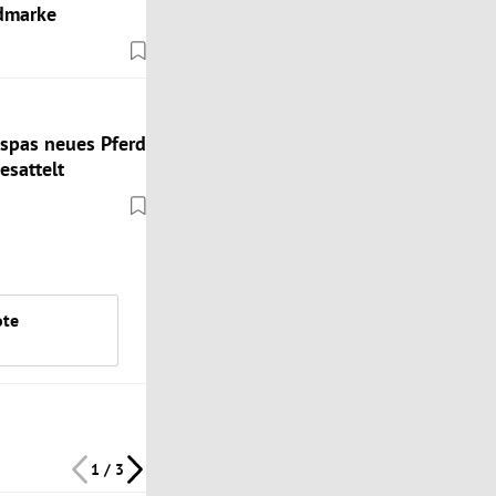
admarke
spas neues Pferd
esattelt
ote
1 / 3