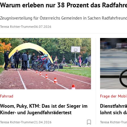
Warum erleben nur 38 Prozent das Radfahren
Zeugnisverteilung für Österreichs Gemeinden in Sachen Radfahrfreundl
Teresa Richter-Trummer
06.07.2026
Fahrrad
Frage der Mobil
Woom, Puky, KTM: Das ist der Sieger im
Dienstfahrrä
Kinder- und Jugendfahrrädertest
lohnt sich 
Teresa Richter-Trummer
21.04.2026
Teresa Richter-Tr