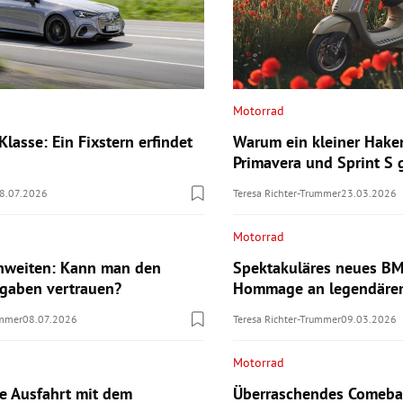
Motorrad
lasse: Ein Fixstern erfindet
Warum ein kleiner Hake
Primavera und Sprint S
8.07.2026
Teresa Richter-Trummer
23.03.2026
Motorrad
hweiten: Kann man den
Spektakuläres neues B
ngaben vertrauen?
Hommage an legendären
ummer
08.07.2026
Teresa Richter-Trummer
09.03.2026
Motorrad
te Ausfahrt mit dem
Überraschendes Comebac