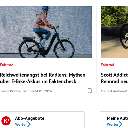
Fahrrad
Fahrrad
Reichweitenangst bei Radlern: Mythen
Scott Addict
über E-Bike-Akkus im Faktencheck
Rennrad neu
Teresa Richter-Trummer
24.01.2026
Michael Andrusio
1
Abo-Angebote
Meine Aut
Weiter
Weiter