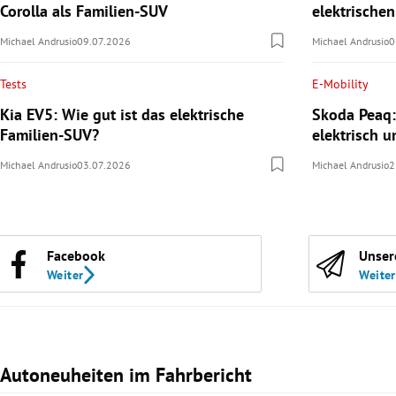
Corolla als Familien-SUV
elektrische
Michael Andrusio
09.07.2026
Michael Andrusio
0
Tests
E-Mobility
Kia EV5: Wie gut ist das elektrische
Skoda Peaq:
Familien-SUV?
elektrisch u
Michael Andrusio
03.07.2026
Michael Andrusio
2
Facebook
Unser
Weiter
Weiter
Autoneuheiten im Fahrbericht
Slide 1 von 3