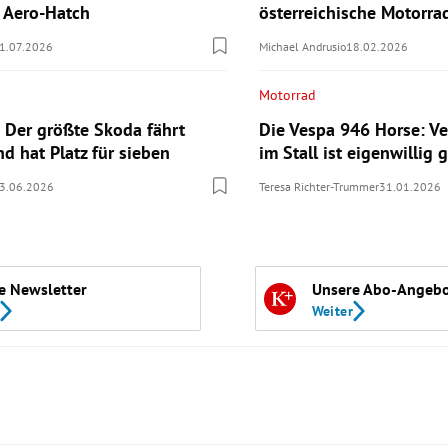
n Aero-Hatch
österreichische Motorr
1.07.2026
Michael Andrusio
18.02.2026
Motorrad
 Der größte Skoda fährt
Die Vespa 946 Horse: Ve
nd hat Platz für sieben
im Stall ist eigenwillig g
3.06.2026
Teresa Richter-Trummer
31.01.2026
e Newsletter
Unsere Abo-Angeb
Weiter