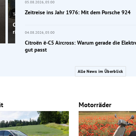
05.08.2026,
05:00
Zeitreise ins Jahr 1976: Mit dem Porsche 924
Tests
Citroën ë-C5 Aircross: Warum gerade die Elektrovers
richtig gut passt
04.08.2026,
05:00
Citroën ë-C5 Aircross: Warum gerade die Elektr
gut passt
Alle News im Überblick
ät
Motorräder