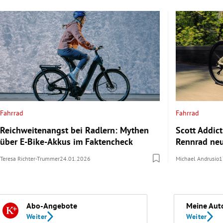
Fahrrad
Fahrrad
Reichweitenangst bei Radlern: Mythen
Scott Addict
über E-Bike-Akkus im Faktencheck
Rennrad neu
Teresa Richter-Trummer
24.01.2026
Michael Andrusio
1
Abo-Angebote
Meine Aut
Weiter
Weiter