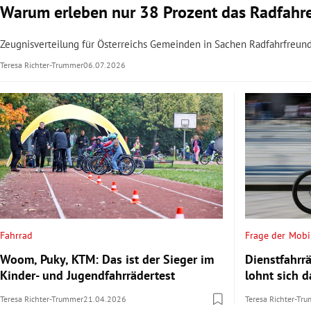
Warum erleben nur 38 Prozent das Radfahren
Zeugnisverteilung für Österreichs Gemeinden in Sachen Radfahrfreundl
Teresa Richter-Trummer
06.07.2026
Fahrrad
Frage der Mobil
Woom, Puky, KTM: Das ist der Sieger im
Dienstfahrrä
Kinder- und Jugendfahrrädertest
lohnt sich 
Teresa Richter-Trummer
21.04.2026
Teresa Richter-Tr