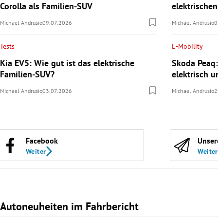
Corolla als Familien-SUV
elektrische
Michael Andrusio
09.07.2026
Michael Andrusio
0
Tests
E-Mobility
Kia EV5: Wie gut ist das elektrische
Skoda Peaq:
Familien-SUV?
elektrisch u
Michael Andrusio
03.07.2026
Michael Andrusio
2
Facebook
Unser
Weiter
Weiter
Autoneuheiten im Fahrbericht
Slide 1 von 3