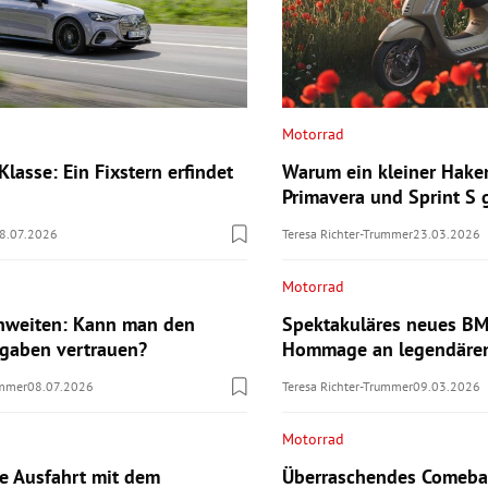
Motorrad
lasse: Ein Fixstern erfindet
Warum ein kleiner Hake
Primavera und Sprint S
8.07.2026
Teresa Richter-Trummer
23.03.2026
Motorrad
hweiten: Kann man den
Spektakuläres neues B
ngaben vertrauen?
Hommage an legendären
ummer
08.07.2026
Teresa Richter-Trummer
09.03.2026
Motorrad
te Ausfahrt mit dem
Überraschendes Comebac