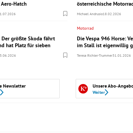
n Aero-Hatch
österreichische Motorr
1.07.2026
Michael Andrusio
18.02.2026
Motorrad
 Der größte Skoda fährt
Die Vespa 946 Horse: Ve
nd hat Platz für sieben
im Stall ist eigenwillig g
3.06.2026
Teresa Richter-Trummer
31.01.2026
e Newsletter
Unsere Abo-Angeb
Weiter