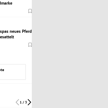
admarke
spas neues Pferd
esattelt
ote
1 / 3