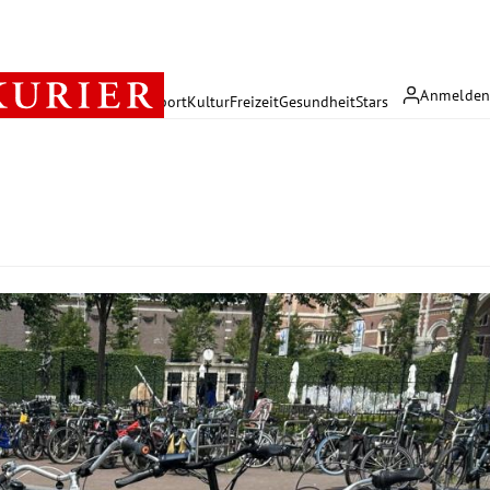
Anmelde
rreich
Politik
Wirtschaft
Sport
Kultur
Freizeit
Gesundheit
Stars