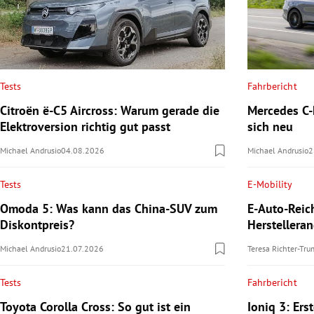
Tests
Fahrbericht
Citroën ë-C5 Aircross: Warum gerade die
Mercedes C-K
Elektroversion richtig gut passt
sich neu
Michael Andrusio
04.08.2026
Michael Andrusio
2
Tests
E-Mobility
Omoda 5: Was kann das China-SUV zum
E-Auto-Reic
Diskontpreis?
Herstellera
Michael Andrusio
21.07.2026
Teresa Richter-Tr
Tests
Fahrbericht
Toyota Corolla Cross: So gut ist ein
Ioniq 3: Ers