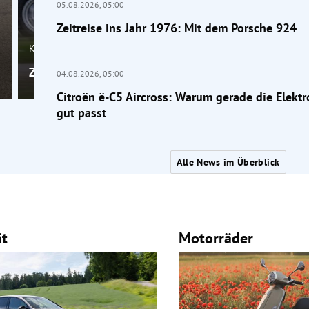
05.08.2026,
05:00
Zeitreise ins Jahr 1976: Mit dem Porsche 924
Klassik
Zeitreise ins Jahr 1976: Mit dem Porsche 924
04.08.2026,
05:00
Citroën ë-C5 Aircross: Warum gerade die Elektr
gut passt
Alle News im Überblick
ät
Motorräder