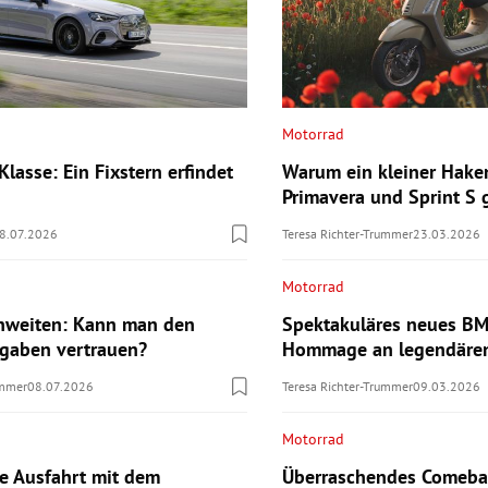
Motorrad
lasse: Ein Fixstern erfindet
Warum ein kleiner Hake
Primavera und Sprint S
8.07.2026
Teresa Richter-Trummer
23.03.2026
Motorrad
hweiten: Kann man den
Spektakuläres neues B
ngaben vertrauen?
Hommage an legendären
ummer
08.07.2026
Teresa Richter-Trummer
09.03.2026
Motorrad
te Ausfahrt mit dem
Überraschendes Comebac