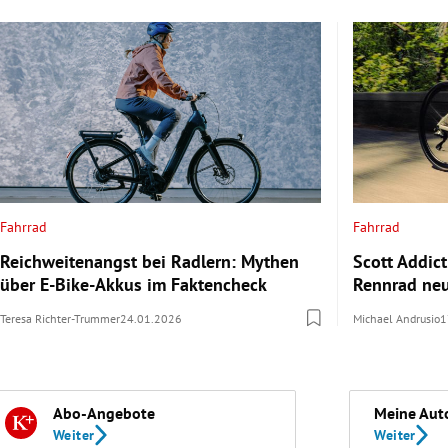
Fahrrad
Fahrrad
Reichweitenangst bei Radlern: Mythen
Scott Addict
über E-Bike-Akkus im Faktencheck
Rennrad neu
Teresa Richter-Trummer
24.01.2026
Michael Andrusio
1
Abo-Angebote
Meine Aut
Weiter
Weiter