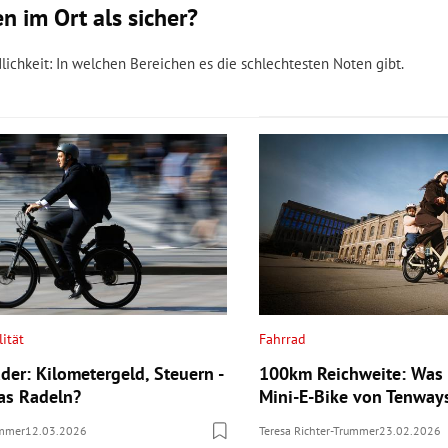
 im Ort als sicher?
ichkeit: In welchen Bereichen es die schlechtesten Noten gibt.
ität
Fahrrad
der: Kilometergeld, Steuern -
100km Reichweite: Was
das Radeln?
Mini-E-Bike von Tenway
ummer
12.03.2026
Teresa Richter-Trummer
23.02.2026