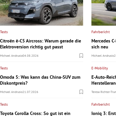
Tests
Fahrbericht
Citroën ë-C5 Aircross: Warum gerade die
Mercedes C-K
Elektroversion richtig gut passt
sich neu
Michael Andrusio
04.08.2026
Michael Andrusio
2
Tests
E-Mobility
Omoda 5: Was kann das China-SUV zum
E-Auto-Reic
Diskontpreis?
Herstellera
Michael Andrusio
21.07.2026
Teresa Richter-Tr
Tests
Fahrbericht
Toyota Corolla Cross: So gut ist ein
Ioniq 3: Ers