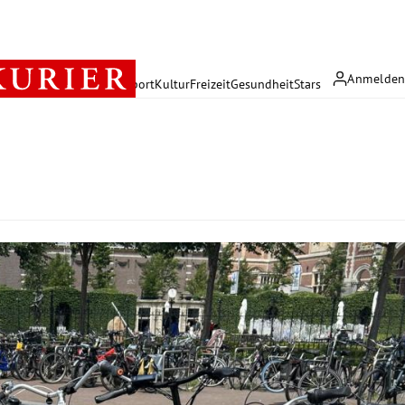
Anmelde
rreich
Politik
Wirtschaft
Sport
Kultur
Freizeit
Gesundheit
Stars