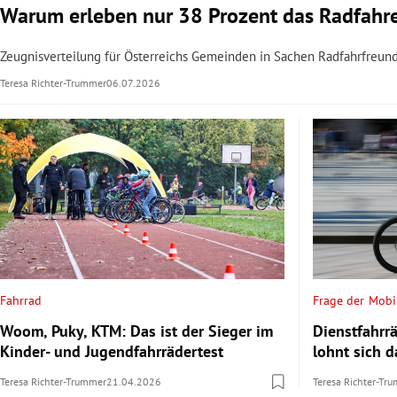
Warum erleben nur 38 Prozent das Radfahren
Zeugnisverteilung für Österreichs Gemeinden in Sachen Radfahrfreundl
Teresa Richter-Trummer
06.07.2026
Fahrrad
Frage der Mobil
Woom, Puky, KTM: Das ist der Sieger im
Dienstfahrrä
Kinder- und Jugendfahrrädertest
lohnt sich 
Teresa Richter-Trummer
21.04.2026
Teresa Richter-Tr