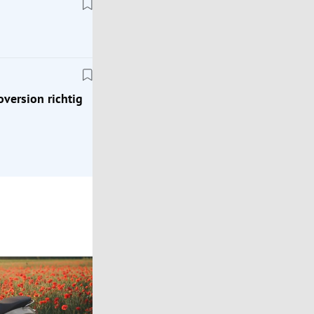
Tests
Citroën ë-C5 Aircross: Warum gerade die Elektro
richtig gut passt
oversion richtig