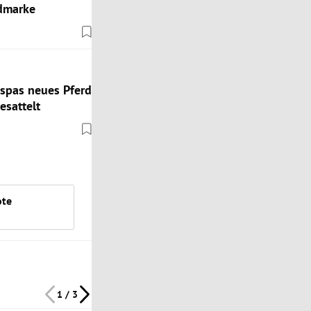
admarke
spas neues Pferd
esattelt
ote
1 / 3