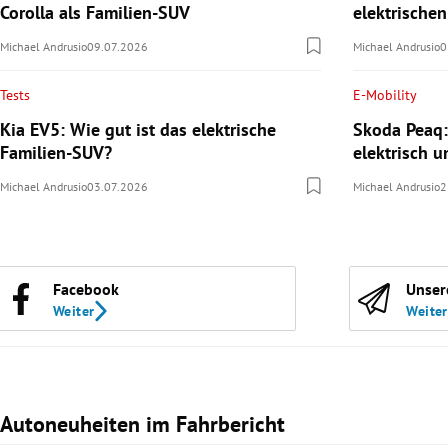
Corolla als Familien-SUV
elektrische
Michael Andrusio
09.07.2026
Michael Andrusio
0
Tests
E-Mobility
Kia EV5: Wie gut ist das elektrische
Skoda Peaq:
Familien-SUV?
elektrisch u
Michael Andrusio
03.07.2026
Michael Andrusio
2
Facebook
Unser
Weiter
Weiter
Autoneuheiten im Fahrbericht
Slide 1 von 3