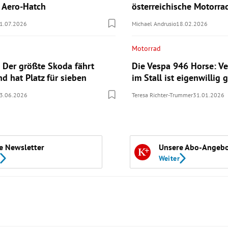
n Aero-Hatch
österreichische Motorr
1.07.2026
Michael Andrusio
18.02.2026
Motorrad
 Der größte Skoda fährt
Die Vespa 946 Horse: Ve
nd hat Platz für sieben
im Stall ist eigenwillig g
3.06.2026
Teresa Richter-Trummer
31.01.2026
e Newsletter
Unsere Abo-Angeb
Weiter