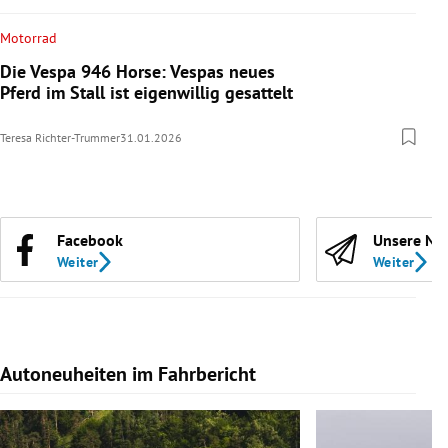
Motorrad
Die Vespa 946 Horse: Vespas neues
Pferd im Stall ist eigenwillig gesattelt
Teresa Richter-Trummer
31.01.2026
Facebook
Unsere Ne
Weiter
Weiter
Autoneuheiten im Fahrbericht
Slide 1 von 7