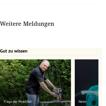
Weitere Meldungen
Gut zu wissen
Slide 1 von 7
Frage der Mobilität
News