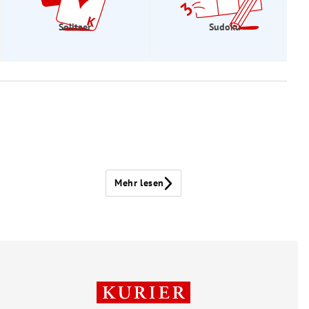
Solitaer
Sudoku
Mehr lesen