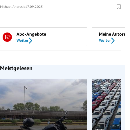
Michael Andrusio
17.09.2025
Abo-Angebote
Meine Autoren
Weiter
Weiter
Meistgelesen
Slide 1 von 7