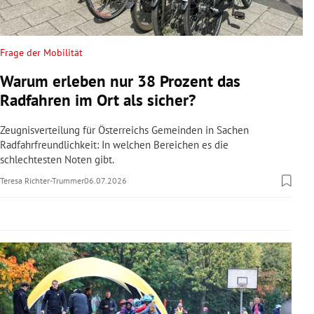
rreich Untermenü
rt Untermenü
Frage der Mobilität
Warum erleben nur 38 Prozent das
schaft Untermenü
Radfahren im Ort als sicher?
s Untermenü
Zeugnisverteilung für Österreichs Gemeinden in Sachen
Radfahrfreundlichkeit: In welchen Bereichen es die
zeit Untermenü
schlechtesten Noten gibt.
Teresa Richter-Trummer
06.07.2026
undheit Untermenü
tur Untermenü
nung Untermenü
lität Untermenü