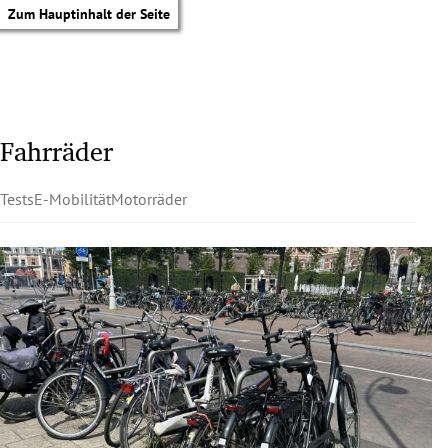
Zum Hauptinhalt der Seite
Fahrräder
Tests
E-Mobilität
Motorräder
tik Untermenü