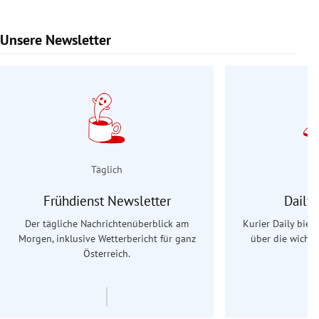
Unsere Newsletter
Slide 1 von 9
Täglich
Frühdienst Newsletter
Daily
Der tägliche Nachrichtenüberblick am
Kurier Daily biet
Morgen, inklusive Wetterbericht für ganz
über die wichti
Österreich.