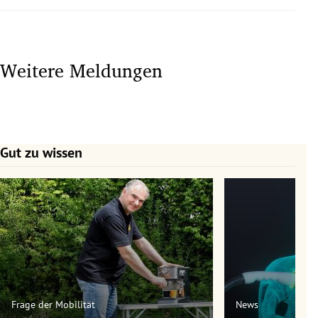
Weitere Meldungen
Gut zu wissen
Slide 1 von 7
Frage der Mobilität
News