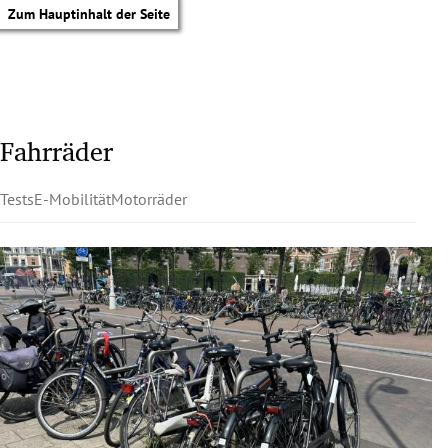
Zum Hauptinhalt der Seite
Fahrräder
Tests
E-Mobilität
Motorräder
tik Untermenü