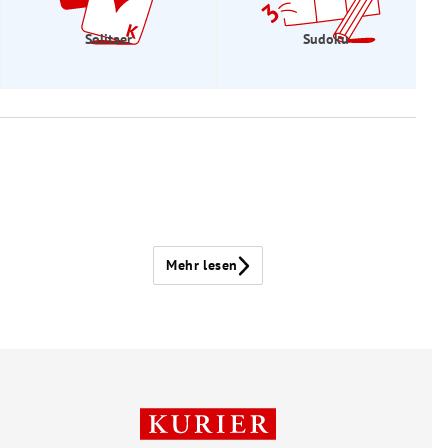
Solitaer
Sudoku
Mehr lesen