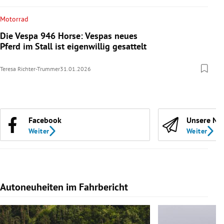
Motorrad
Die Vespa 946 Horse: Vespas neues
Pferd im Stall ist eigenwillig gesattelt
Teresa Richter-Trummer
31.01.2026
Facebook
Unsere Ne
Weiter
Weiter
Autoneuheiten im Fahrbericht
Slide 1 von 7