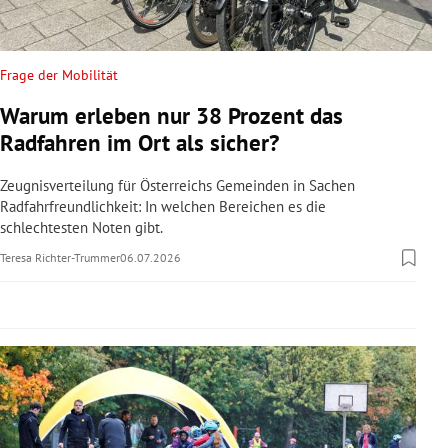
rreich Untermenü
rt Untermenü
Frage der Mobilität
Warum erleben nur 38 Prozent das
schaft Untermenü
Radfahren im Ort als sicher?
s Untermenü
Zeugnisverteilung für Österreichs Gemeinden in Sachen
Radfahrfreundlichkeit: In welchen Bereichen es die
zeit Untermenü
schlechtesten Noten gibt.
Teresa Richter-Trummer
06.07.2026
undheit Untermenü
tur Untermenü
nung Untermenü
lität Untermenü