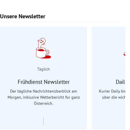
Unsere Newsletter
Slide 1 von 9
Täglich
Frühdienst Newsletter
Daily
Der tägliche Nachrichtenüberblick am
Kurier Daily biet
Morgen, inklusive Wetterbericht für ganz
über die wichti
Österreich.