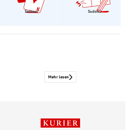
Solitaer
Sudoku
Mehr lesen