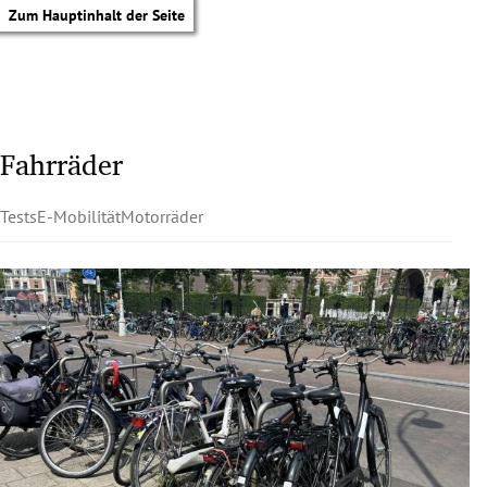
Zum Hauptinhalt der Seite
Fahrräder
Tests
E-Mobilität
Motorräder
tik Untermenü