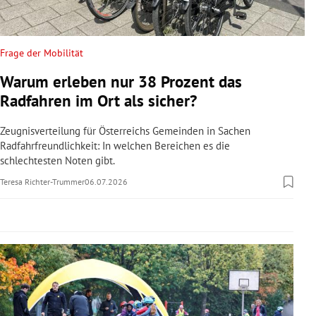
rreich Untermenü
rt Untermenü
Frage der Mobilität
Warum erleben nur 38 Prozent das
schaft Untermenü
Radfahren im Ort als sicher?
s Untermenü
Zeugnisverteilung für Österreichs Gemeinden in Sachen
Radfahrfreundlichkeit: In welchen Bereichen es die
zeit Untermenü
schlechtesten Noten gibt.
Teresa Richter-Trummer
06.07.2026
undheit Untermenü
tur Untermenü
nung Untermenü
lität Untermenü