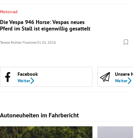
Motorrad
Die Vespa 946 Horse: Vespas neues
Pferd im Stall ist eigenwillig gesattelt
Teresa Richter-Trummer
31.01.2026
Facebook
Unsere Ne
Weiter
Weiter
Autoneuheiten im Fahrbericht
Slide 1 von 7