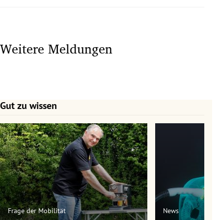
Weitere Meldungen
Gut zu wissen
Slide 1 von 7
Frage der Mobilität
News