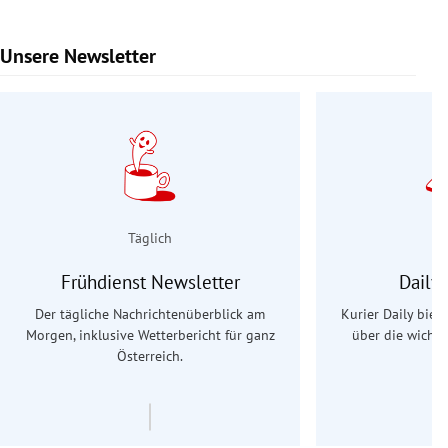
Unsere Newsletter
Slide 1 von 9
Täglich
Frühdienst Newsletter
Daily
Der tägliche Nachrichtenüberblick am
Kurier Daily biet
Morgen, inklusive Wetterbericht für ganz
über die wichti
Österreich.