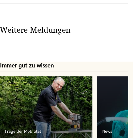
Weitere Meldungen
Immer gut zu wissen
Slide 1 von 7
Frage der Mobilität
News