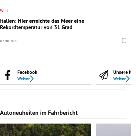
Welt
Italien: Hier erreichte das Meer eine
Rekordtemperatur von 31 Grad
07.08.2026
Facebook
Unsere Ne
Weiter
Weiter
Autoneuheiten im Fahrbericht
Slide 1 von 7