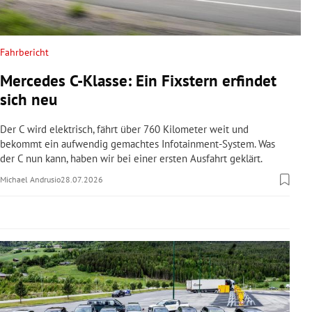
rreich Untermenü
rt Untermenü
Fahrbericht
Mercedes C-Klasse: Ein Fixstern erfindet
schaft Untermenü
sich neu
s Untermenü
Der C wird elektrisch, fährt über 760 Kilometer weit und
bekommt ein aufwendig gemachtes Infotainment-System. Was
zeit Untermenü
der C nun kann, haben wir bei einer ersten Ausfahrt geklärt.
Michael Andrusio
28.07.2026
undheit Untermenü
tur Untermenü
nung Untermenü
lität Untermenü