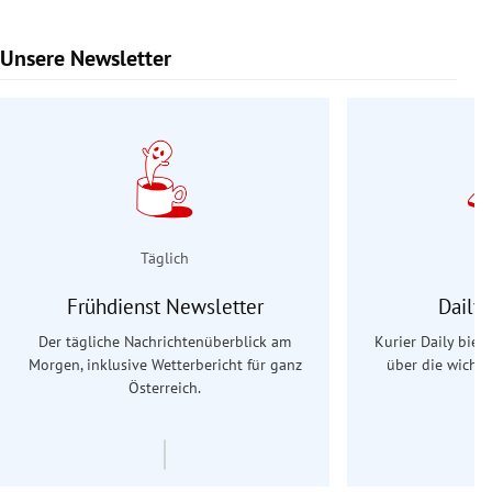
Unsere Newsletter
Slide 1 von 9
Täglich
Frühdienst Newsletter
Daily
Der tägliche Nachrichtenüberblick am
Kurier Daily biet
Morgen, inklusive Wetterbericht für ganz
über die wichti
Österreich.