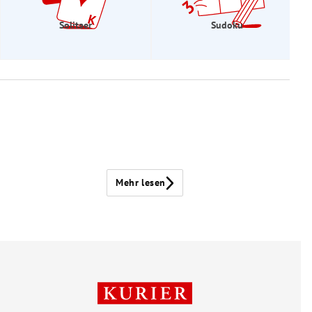
Solitaer
Sudoku
Mehr lesen