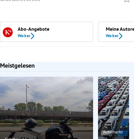
Abo-Angebote
Meine Autoren
Weiter
Weiter
Meistgelesen
Slide 1 von 7
Automarkt