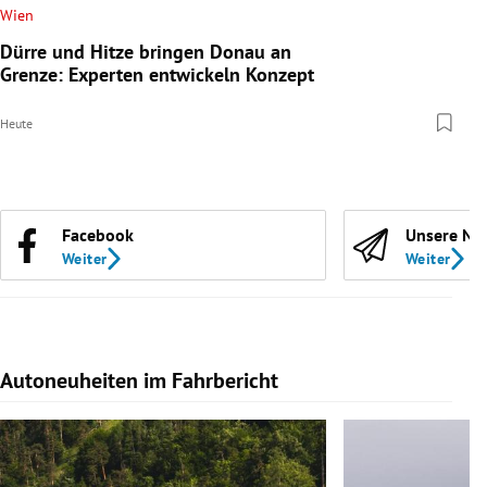
Wien
Dürre und Hitze bringen Donau an
Grenze: Experten entwickeln Konzept
Heute
Facebook
Unsere Ne
Weiter
Weiter
Autoneuheiten im Fahrbericht
Slide 1 von 7