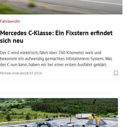
rreich Untermenü
rt Untermenü
Fahrbericht
Mercedes C-Klasse: Ein Fixstern erfindet
schaft Untermenü
sich neu
s Untermenü
Der C wird elektrisch, fährt über 760 Kilometer weit und
bekommt ein aufwendig gemachtes Infotainment-System. Was
zeit Untermenü
der C nun kann, haben wir bei einer ersten Ausfahrt geklärt.
Michael Andrusio
28.07.2026
undheit Untermenü
tur Untermenü
nung Untermenü
lität Untermenü