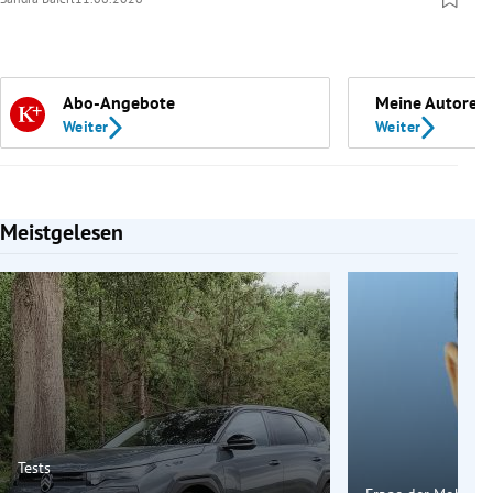
Abo-Angebote
Meine Autoren
Weiter
Weiter
Meistgelesen
Slide 1 von 7
Tests