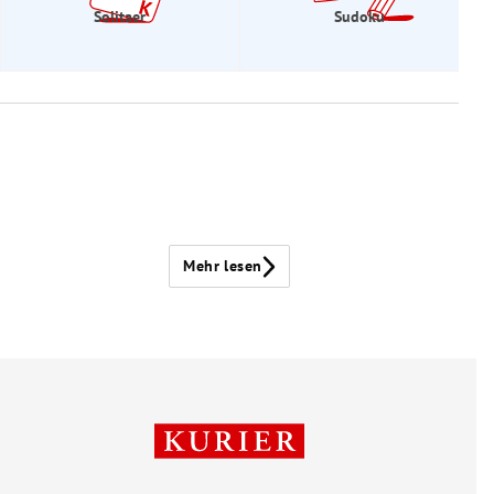
Solitaer
Sudoku
Mehr lesen