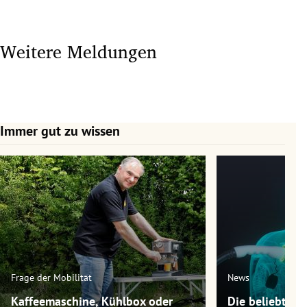
Weitere Meldungen
Immer gut zu wissen
Slide 1 von 7
Frage der Mobilität
News
Kaffeemaschine, Kühlbox oder
Die beliebtest