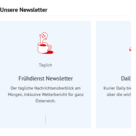
Unsere Newsletter
Slide 1 von 9
Täglich
Frühdienst Newsletter
Daily
Der tägliche Nachrichtenüberblick am
Kurier Daily biet
Morgen, inklusive Wetterbericht für ganz
über die wichti
Österreich.