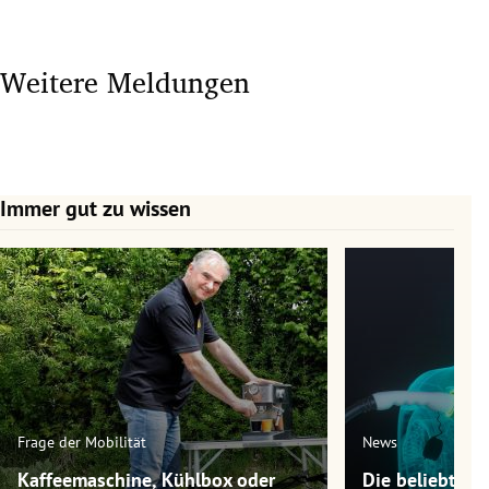
Weitere Meldungen
Immer gut zu wissen
Slide 1 von 7
Frage der Mobilität
News
Kaffeemaschine, Kühlbox oder
Die beliebtest