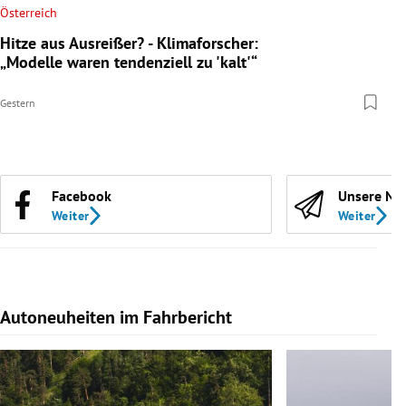
Österreich
Hitze aus Ausreißer? - Klimaforscher:
„Modelle waren tendenziell zu 'kalt'“
Gestern
Facebook
Unsere Ne
Weiter
Weiter
Autoneuheiten im Fahrbericht
Slide 1 von 7