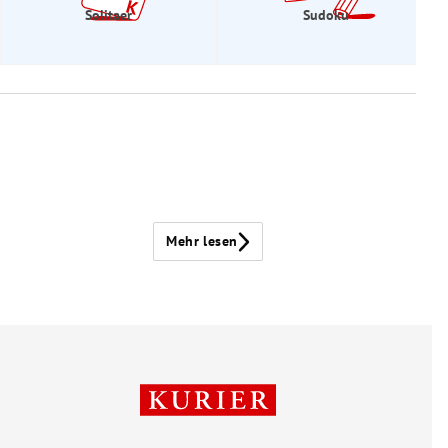
Solitaer
Sudoku
Mehr lesen