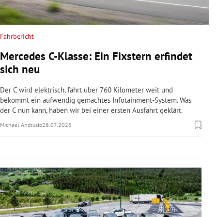
rreich Untermenü
rt Untermenü
Fahrbericht
Mercedes C-Klasse: Ein Fixstern erfindet
schaft Untermenü
sich neu
s Untermenü
Der C wird elektrisch, fährt über 760 Kilometer weit und
bekommt ein aufwendig gemachtes Infotainment-System. Was
zeit Untermenü
der C nun kann, haben wir bei einer ersten Ausfahrt geklärt.
Michael Andrusio
28.07.2026
undheit Untermenü
tur Untermenü
nung Untermenü
lität Untermenü