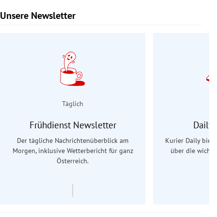
Unsere Newsletter
Slide 1 von 9
Täglich
Frühdienst Newsletter
Daily
Der tägliche Nachrichtenüberblick am
Kurier Daily biet
Morgen, inklusive Wetterbericht für ganz
über die wichti
Österreich.