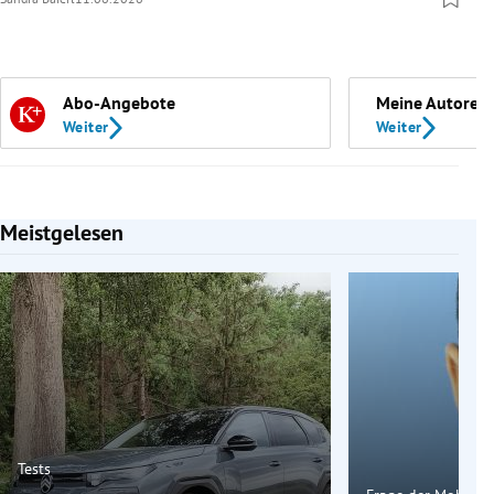
Abo-Angebote
Meine Autoren
Weiter
Weiter
Meistgelesen
Slide 1 von 7
Tests