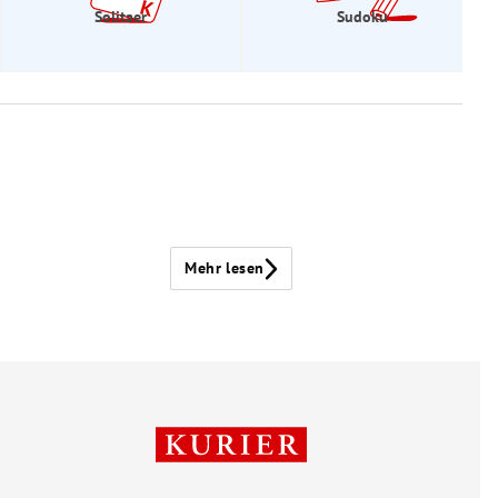
Solitaer
Sudoku
Mehr lesen