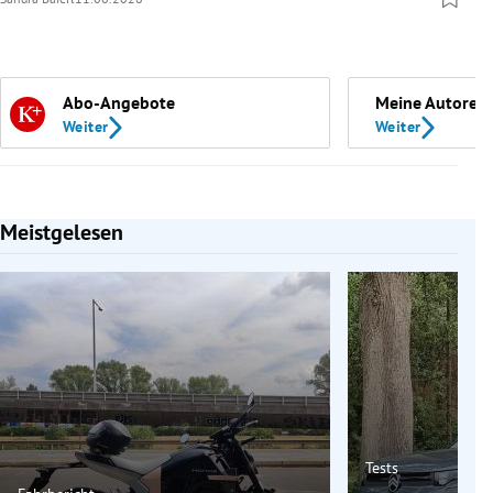
Abo-Angebote
Meine Autoren
Weiter
Weiter
Meistgelesen
Slide 1 von 7
Tests