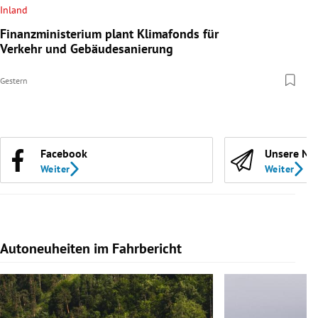
Inland
Finanzministerium plant Klimafonds für
Verkehr und Gebäudesanierung
Gestern
Facebook
Unsere Ne
Weiter
Weiter
Autoneuheiten im Fahrbericht
Slide 1 von 7