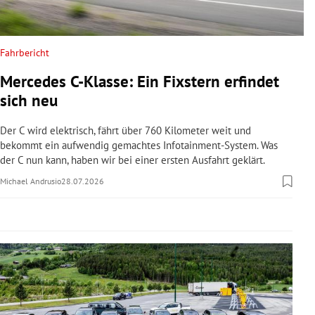
rreich Untermenü
rt Untermenü
Fahrbericht
Mercedes C-Klasse: Ein Fixstern erfindet
schaft Untermenü
sich neu
s Untermenü
Der C wird elektrisch, fährt über 760 Kilometer weit und
bekommt ein aufwendig gemachtes Infotainment-System. Was
zeit Untermenü
der C nun kann, haben wir bei einer ersten Ausfahrt geklärt.
Michael Andrusio
28.07.2026
undheit Untermenü
tur Untermenü
nung Untermenü
lität Untermenü