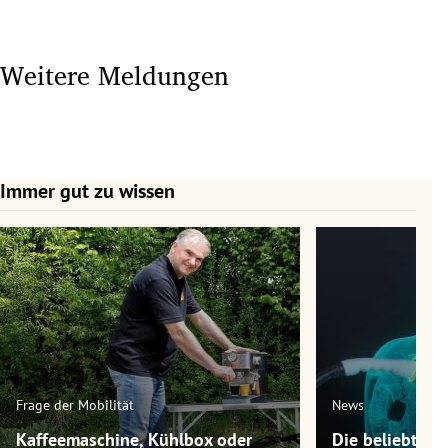
Weitere Meldungen
Immer gut zu wissen
Slide 1 von 7
Frage der Mobilität
News
Kaffeemaschine, Kühlbox oder
Die beliebtest