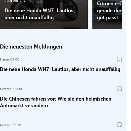
Fahrbericht
Citroën ë-C5 A
Die neue Honda WN7: Lautlos,
gerade die Elek
aber nicht unauffällig
gut passt
Die neuesten Meldungen
Heute,
05:00
Die neue Honda WN7: Lautlos, aber nicht unauffällig
Gestern,
13:00
Die Chinesen fahren vor: Wie sie den heimischen
Automarkt verändern
Gestern,
11:02