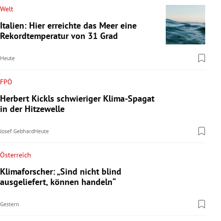
Welt
Italien: Hier erreichte das Meer eine
Rekordtemperatur von 31 Grad
Heute
FPÖ
Herbert Kickls schwieriger Klima-Spagat
in der Hitzewelle
Josef Gebhard
Heute
Österreich
Klimaforscher: „Sind nicht blind
ausgeliefert, können handeln“
Gestern