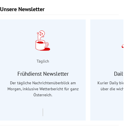
Unsere Newsletter
Slide 1 von 9
Täglich
Frühdienst Newsletter
Daily
Der tägliche Nachrichtenüberblick am
Kurier Daily biet
Morgen, inklusive Wetterbericht für ganz
über die wichti
Österreich.