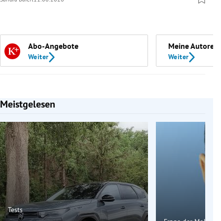
Abo-Angebote
Meine Autoren
Weiter
Weiter
Meistgelesen
Slide 1 von 7
Tests