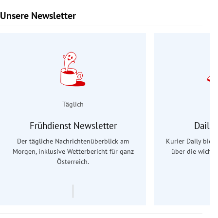
Unsere Newsletter
Slide 1 von 9
Täglich
Frühdienst Newsletter
Daily
Der tägliche Nachrichtenüberblick am
Kurier Daily biet
Morgen, inklusive Wetterbericht für ganz
über die wichti
Österreich.