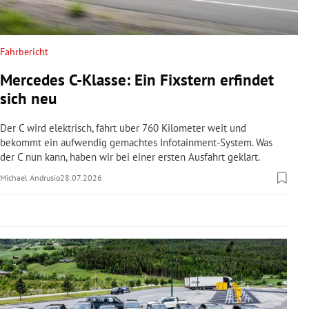
rreich Untermenü
rt Untermenü
Fahrbericht
Mercedes C-Klasse: Ein Fixstern erfindet
schaft Untermenü
sich neu
s Untermenü
Der C wird elektrisch, fährt über 760 Kilometer weit und
bekommt ein aufwendig gemachtes Infotainment-System. Was
zeit Untermenü
der C nun kann, haben wir bei einer ersten Ausfahrt geklärt.
Michael Andrusio
28.07.2026
undheit Untermenü
tur Untermenü
nung Untermenü
lität Untermenü