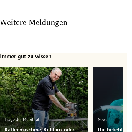
Weitere Meldungen
Immer gut zu wissen
Slide 1 von 7
Frage der Mobilität
News
Kaffeemaschine, Kühlbox oder
Die beliebtest