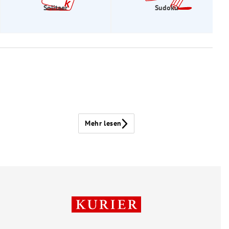
Solitaer
Sudoku
Mehr lesen