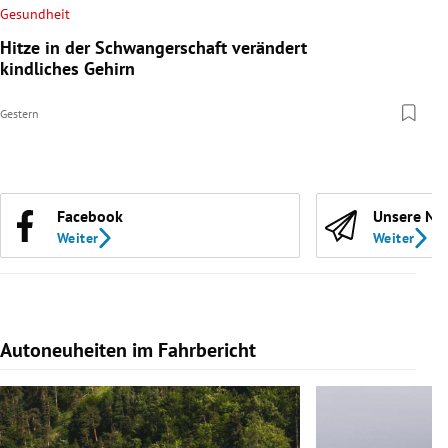
Gesundheit
Hitze in der Schwangerschaft verändert
kindliches Gehirn
Gestern
Facebook
Unsere Ne
Weiter
Weiter
Autoneuheiten im Fahrbericht
Slide 1 von 7